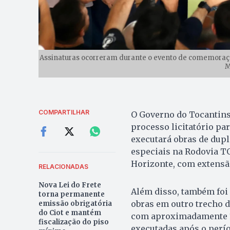
Assinaturas ocorreram durante o evento de comemoração
M
COMPARTILHAR
O Governo do Tocantins 
processo licitatório pa
executará obras de dupl
especiais na Rodovia TO
Horizonte, com extensão
RELACIONADAS
Nova Lei do Frete
Além disso, também foi 
torna permanente
obras em outro trecho d
emissão obrigatória
do Ciot e mantém
com aproximadamente 18
fiscalização do piso
executadas após o perío