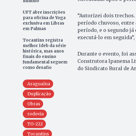
mínimo
UFT abre inscrições
“Autorizei dois trechos
para oficina de Yoga
período chuvoso, entre 
exclusiva em Libras
em Palmas
período, e o segundo já
executá-lo em seguida”,
Tocantins registra
melhor Ideb da série
histórica, mas anos
Durante o evento, foi a
finais do ensino
Construtora Ipanema Lt
fundamental seguem
como desafio
do Sindicato Rural de A
Araguaína
Duplicação
Obras
rodovia
TO-222
Tocantins