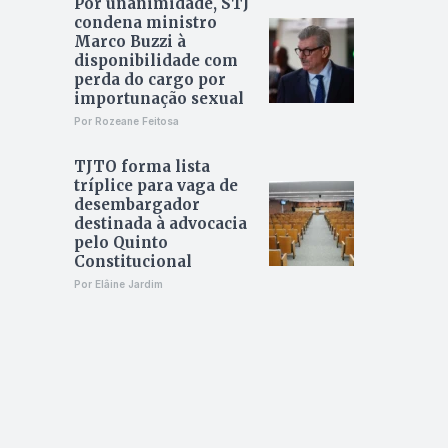
Por unanimidade, STJ
condena ministro
Marco Buzzi à
disponibilidade com
perda do cargo por
importunação sexual
Por Rozeane Feitosa
TJTO forma lista
tríplice para vaga de
desembargador
destinada à advocacia
pelo Quinto
Constitucional
Por Elâine Jardim