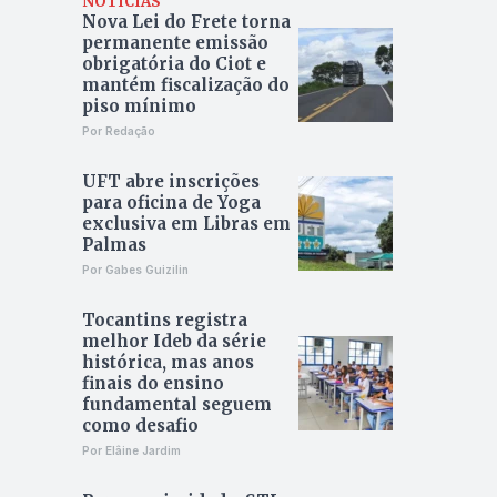
NOTÍCIAS
Nova Lei do Frete torna
permanente emissão
obrigatória do Ciot e
mantém fiscalização do
piso mínimo
Por Redação
UFT abre inscrições
para oficina de Yoga
exclusiva em Libras em
Palmas
Por Gabes Guizilin
Tocantins registra
melhor Ideb da série
histórica, mas anos
finais do ensino
fundamental seguem
como desafio
Por Elâine Jardim