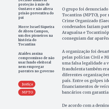
Decisão mantém
proteção à mãe de
O grupo foi denunciado
Gustavo e não altera
prisão preventiva do
Tocantins (MPTO), por 
pai
Crime Organizado (Gaeco
condenados faziam part
Morre Israel Siqueira
de Abreu Campos,
Araguaína e Tocantinópo
um dos pioneiros na
conseguiam dar aparênc
história do
Tocantins
A organização foi desar
Ataídes assina
pelas polícias Civil e M
compromisso de não
usar fundo eleitoral
uma falsa legalidade a 
nem empregar
fraudulenta também era
parentes no governo
diferentes organizaçõe
país. Entre os golpes i
Justiça
financiamentos de veíc
bancários com garantia 
MPTO
De acordo com a denúnci