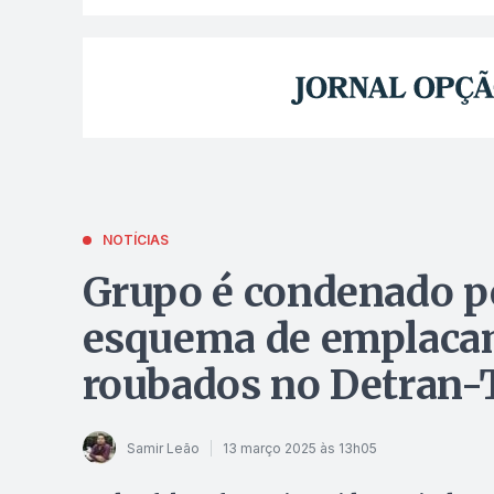
NOTÍCIAS
Grupo é condenado p
esquema de emplacam
roubados no Detran-
Samir Leão
13 março 2025 às 13h05