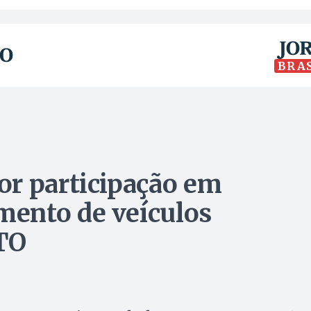
BRA
or participação em
ento de veículos
TO