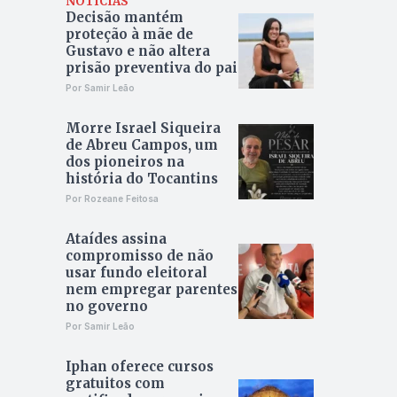
NOTÍCIAS
Decisão mantém
proteção à mãe de
Gustavo e não altera
prisão preventiva do pai
Por Samir Leão
Morre Israel Siqueira
de Abreu Campos, um
dos pioneiros na
história do Tocantins
Por Rozeane Feitosa
Ataídes assina
compromisso de não
usar fundo eleitoral
nem empregar parentes
no governo
Por Samir Leão
Iphan oferece cursos
gratuitos com