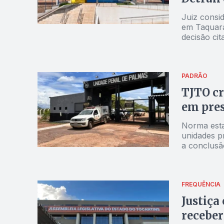
Juiz consi
em Taquara
decisão ci
PADRÃO
TJTO cr
em pres
Norma esta
unidades pr
a conclusã
FREQUÊNCIA
Justiça
receber