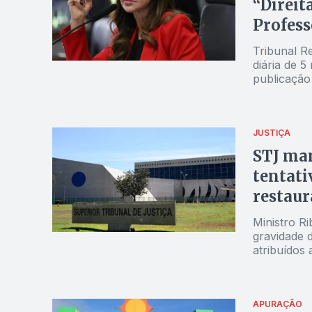
“Direi
Profes
Tribunal Re
diária de 
publicação
operação d
JUSTIÇA
STJ man
tentati
restaur
Ministro R
gravidade 
atribuídos 
APURAÇÃO