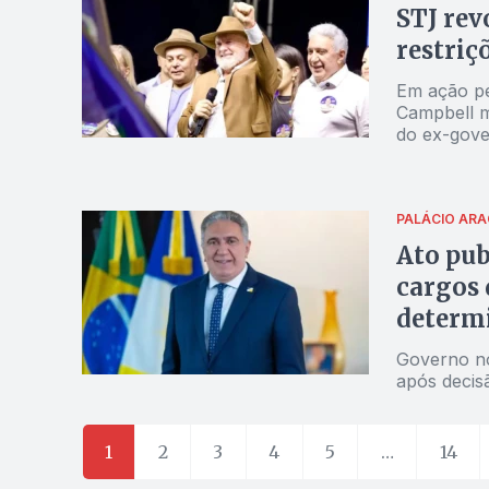
STJ rev
restriç
Em ação pe
Campbell m
do ex-gove
anterior à 
PALÁCIO ARA
Ato pub
cargos 
determi
Governo no
após decisã
1
2
3
4
5
…
14