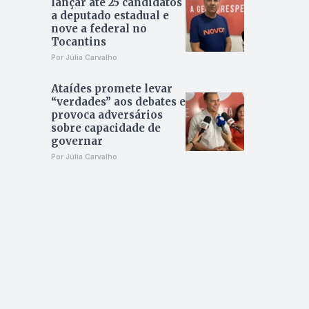
lançar até 25 candidatos
a deputado estadual e
nove a federal no
Tocantins
Por Júlia Carvalho
Ataídes promete levar
“verdades” aos debates e
provoca adversários
sobre capacidade de
governar
Por Júlia Carvalho