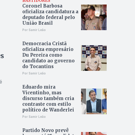
BASTIDORES
Coronel Barbosa
oficializa candidatura a
deputado federal pelo
União Brasil
Por Samir Leão
Democracia Cristã
oficializa empresário
es
Du Pereira como
candidato ao governo
do Tocantins
Por Samir Leão
é
Eduardo mira
Vicentinho, mas
discurso também cria
contraste com estilo
político de Wanderlei
Por Samir Leão
Partido Novo prevê