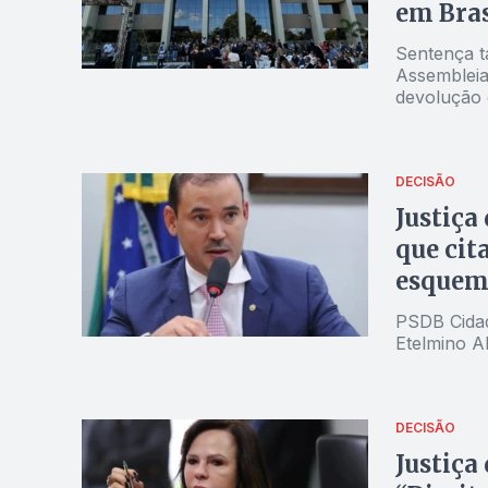
em Bras
Sentença t
Assembleia
devolução d
DECISÃO
Justiça
que cit
esquem
PSDB Cidad
Etelmino Al
DECISÃO
Justiça