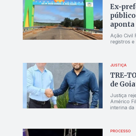
Ex-pref
público
apont
Ação Civil
registros 
JUSTIÇA
TRE-TO 
de Goia
Justiça re
Américo Filho (PDT) por unanimid
interina d
PROCESSO