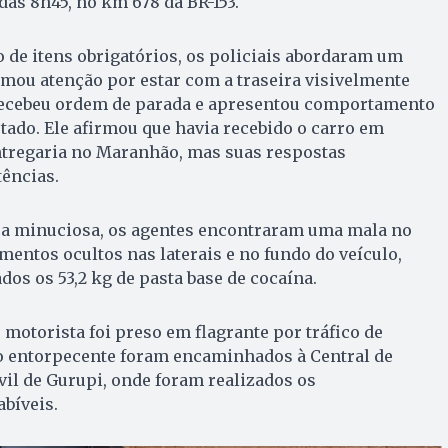
 das 8h45, no km 678 da BR-153.
 de itens obrigatórios, os policiais abordaram um
mou atenção por estar com a traseira visivelmente
recebeu ordem de parada e apresentou comportamento
stado. Ele afirmou que havia recebido o carro em
entregaria no Maranhão, mas suas respostas
ências.
a minuciosa, os agentes encontraram uma mala no
entos ocultos nas laterais e no fundo do veículo,
s os 53,2 kg de pasta base de cocaína.
 motorista foi preso em flagrante por tráfico de
e o entorpecente foram encaminhados à Central de
ivil de Gurupi, onde foram realizados os
bíveis.