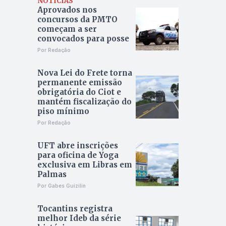
NOTÍCIAS
Aprovados nos
concursos da PMTO
começam a ser
convocados para posse
Por Redação
Nova Lei do Frete torna
permanente emissão
obrigatória do Ciot e
mantém fiscalização do
piso mínimo
Por Redação
UFT abre inscrições
para oficina de Yoga
exclusiva em Libras em
Palmas
Por Gabes Guizilin
Tocantins registra
melhor Ideb da série