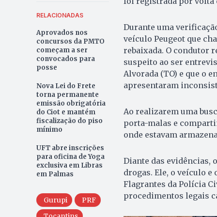
foi registrada por volta
RELACIONADAS
Durante uma verificação
Aprovados nos
veículo Peugeot que cha
concursos da PMTO
rebaixada. O condutor 
começam a ser
convocados para
suspeito ao ser entrevi
posse
Alvorada (TO) e que o 
apresentaram inconsist
Nova Lei do Frete
torna permanente
emissão obrigatória
Ao realizarem uma busc
do Ciot e mantém
fiscalização do piso
porta-malas e compartim
mínimo
onde estavam armazenado
UFT abre inscrições
para oficina de Yoga
Diante das evidências, o
exclusiva em Libras
drogas. Ele, o veículo 
em Palmas
Flagrantes da Polícia C
procedimentos legais ca
Gurupi
PRF
Tocantins