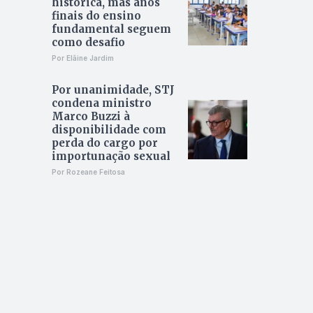
histórica, mas anos
finais do ensino
fundamental seguem
como desafio
Por Elâine Jardim
Por unanimidade, STJ
condena ministro
Marco Buzzi à
disponibilidade com
perda do cargo por
importunação sexual
Por Rozeane Feitosa