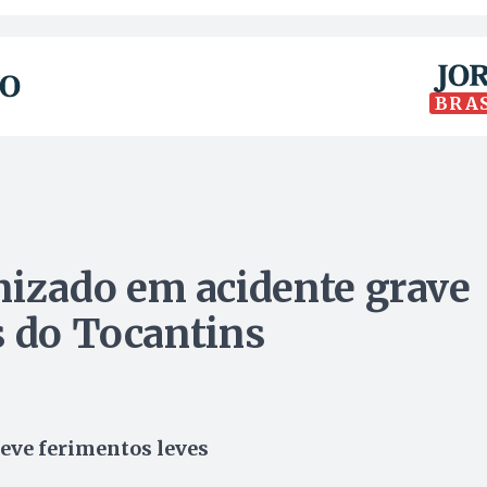
BRA
izado em acidente grave
s do Tocantins
teve ferimentos leves