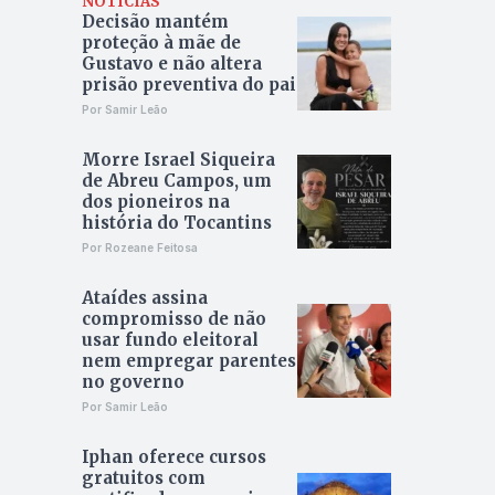
NOTÍCIAS
Decisão mantém
proteção à mãe de
Gustavo e não altera
prisão preventiva do pai
Por Samir Leão
Morre Israel Siqueira
de Abreu Campos, um
dos pioneiros na
história do Tocantins
Por Rozeane Feitosa
Ataídes assina
compromisso de não
usar fundo eleitoral
nem empregar parentes
no governo
Por Samir Leão
Iphan oferece cursos
gratuitos com