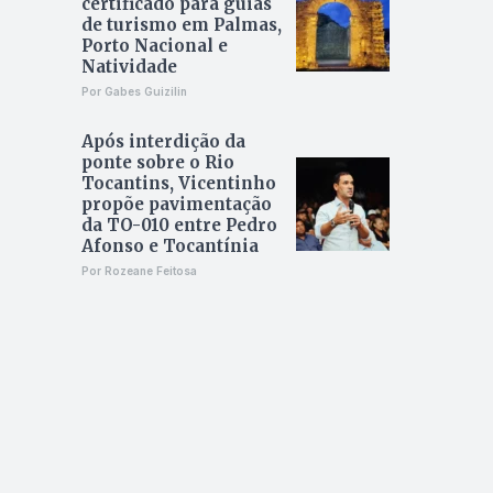
certificado para guias
de turismo em Palmas,
Porto Nacional e
Natividade
Por Gabes Guizilin
Após interdição da
ponte sobre o Rio
Tocantins, Vicentinho
propõe pavimentação
da TO-010 entre Pedro
Afonso e Tocantínia
Por Rozeane Feitosa