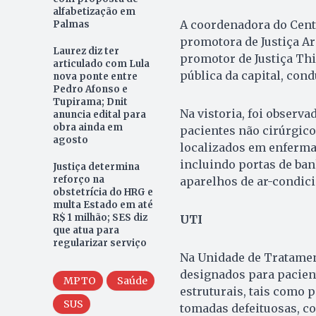
alfabetização em
A coordenadora do Cent
Palmas
promotora de Justiça Ar
Laurez diz ter
promotor de Justiça Thi
articulado com Lula
pública da capital, cond
nova ponte entre
Pedro Afonso e
Tupirama; Dnit
Na vistoria, foi observa
anuncia edital para
obra ainda em
pacientes não cirúrgico
agosto
localizados em enferma
incluindo portas de ban
Justiça determina
reforço na
aparelhos de ar-condic
obstetrícia do HRG e
multa Estado em até
R$ 1 milhão; SES diz
UTI
que atua para
regularizar serviço
Na Unidade de Tratament
designados para pacien
MPTO
Saúde
estruturais, tais como 
SUS
tomadas defeituosas, co