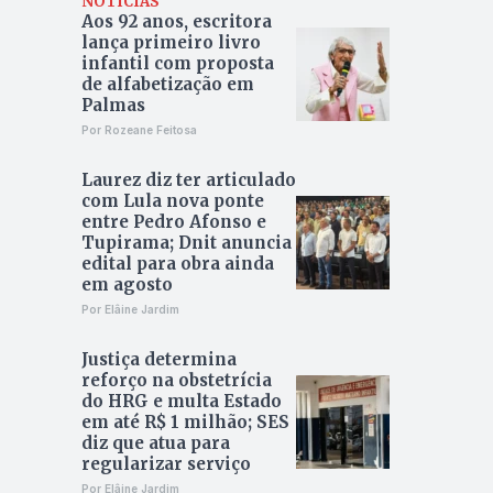
NOTÍCIAS
Aos 92 anos, escritora
lança primeiro livro
infantil com proposta
de alfabetização em
Palmas
Por Rozeane Feitosa
Laurez diz ter articulado
com Lula nova ponte
entre Pedro Afonso e
Tupirama; Dnit anuncia
edital para obra ainda
em agosto
Por Elâine Jardim
Justiça determina
reforço na obstetrícia
do HRG e multa Estado
em até R$ 1 milhão; SES
diz que atua para
regularizar serviço
Por Elâine Jardim