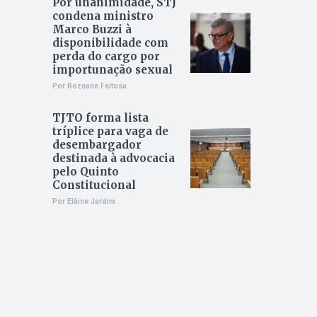
Por unanimidade, STJ
condena ministro
Marco Buzzi à
disponibilidade com
perda do cargo por
importunação sexual
Por Rozeane Feitosa
TJTO forma lista
tríplice para vaga de
desembargador
destinada à advocacia
pelo Quinto
Constitucional
Por Elâine Jardim