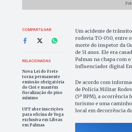
Fot
COMPARTILHAR
Um acidente de trânsito 
rodovia TO-050, entre o
morte do inspetor da G
de 51 anos. Ele era casa
Palmas na chapa com o d
RELACIONADAS
influenciador digital E
Nova Lei do Frete
torna permanente
De acordo com informaçõ
emissão obrigatória
do Ciot e mantém
de Polícia Militar Rodo
fiscalização do piso
(5º BPM), a ocorrência f
mínimo
turismo e uma caminho
UFT abre inscrições
local em decorrência d
para oficina de Yoga
exclusiva em Libras
em Palmas