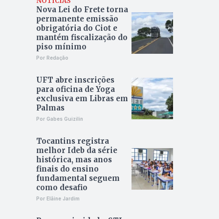
NOTÍCIAS
Nova Lei do Frete torna
permanente emissão
obrigatória do Ciot e
mantém fiscalização do
piso mínimo
Por Redação
UFT abre inscrições
para oficina de Yoga
exclusiva em Libras em
Palmas
Por Gabes Guizilin
Tocantins registra
melhor Ideb da série
histórica, mas anos
finais do ensino
fundamental seguem
como desafio
Por Elâine Jardim