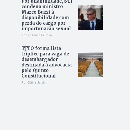
Por unanimidade, STJ
condena ministro
Marco Buzzi à
disponibilidade com
perda do cargo por
importunação sexual
Por Rozeane Feitosa
TJTO forma lista
tríplice para vaga de
desembargador
destinada à advocacia
pelo Quinto
Constitucional
Por Elâine Jardim