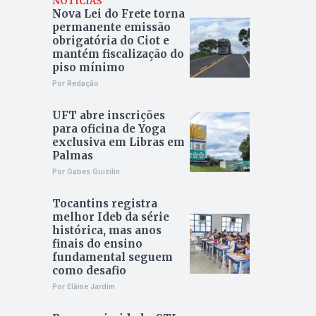
NOTÍCIAS
Nova Lei do Frete torna
permanente emissão
obrigatória do Ciot e
mantém fiscalização do
piso mínimo
Por Redação
UFT abre inscrições
para oficina de Yoga
exclusiva em Libras em
Palmas
Por Gabes Guizilin
Tocantins registra
melhor Ideb da série
histórica, mas anos
finais do ensino
fundamental seguem
como desafio
Por Elâine Jardim