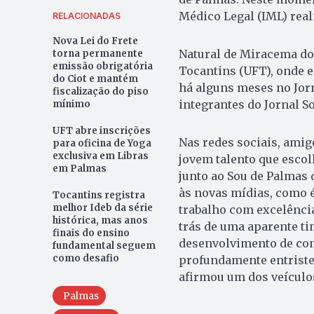
Médico Legal (IML) rea
RELACIONADAS
Nova Lei do Frete
Natural de Miracema do 
torna permanente
emissão obrigatória
Tocantins (UFT), onde e
do Ciot e mantém
há alguns meses no Jor
fiscalização do piso
integrantes do Jornal S
mínimo
UFT abre inscrições
Nas redes sociais, amig
para oficina de Yoga
exclusiva em Libras
jovem talento que escol
em Palmas
junto ao Sou de Palmas 
às novas mídias, como é 
Tocantins registra
melhor Ideb da série
trabalho com excelência
histórica, mas anos
trás de uma aparente ti
finais do ensino
desenvolvimento de cont
fundamental seguem
como desafio
profundamente entristec
afirmou um dos veículo
Palmas