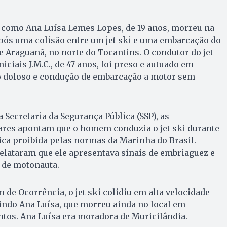
 como Ana Luísa Lemes Lopes, de 19 anos, morreu na
 após uma colisão entre um jet ski e uma embarcação do
de Araguanã, no norte do Tocantins. O condutor do jet
niciais J.M.C., de 47 anos, foi preso e autuado em
o doloso e condução de embarcação a motor sem
Secretaria da Segurança Pública (SSP), as
ares apontam que o homem conduzia o jet ski durante
ica proibida pelas normas da Marinha do Brasil.
ataram que ele apresentava sinais de embriaguez e
 de motonauta.
 de Ocorrência, o jet ski colidiu em alta velocidade
gindo Ana Luísa, que morreu ainda no local em
tos. Ana Luísa era moradora de Muricilândia.