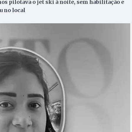
 pilotava o jet ski à noite, sem habilitação e
 no local