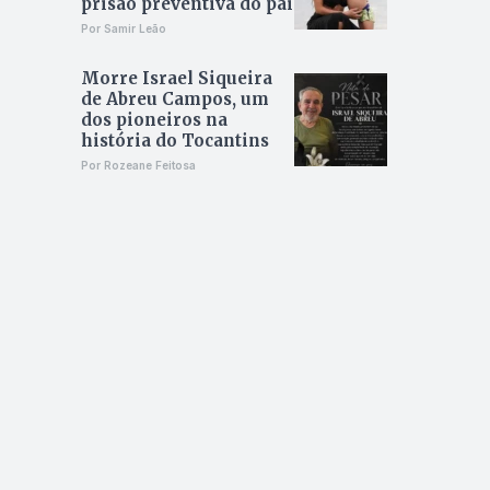
prisão preventiva do pai
Por Samir Leão
Morre Israel Siqueira
de Abreu Campos, um
dos pioneiros na
história do Tocantins
Por Rozeane Feitosa