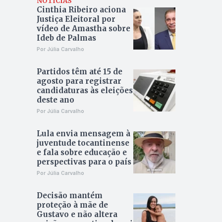
NOTÍCIAS
Cinthia Ribeiro aciona
Justiça Eleitoral por
vídeo de Amastha sobre
Ideb de Palmas
Por Júlia Carvalho
Partidos têm até 15 de
agosto para registrar
candidaturas às eleições
deste ano
Por Júlia Carvalho
Lula envia mensagem à
juventude tocantinense
e fala sobre educação e
perspectivas para o país
Por Júlia Carvalho
Decisão mantém
proteção à mãe de
Gustavo e não altera