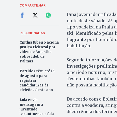
COMPARTILHAR
Uma jovem identificada
noite deste sábado, 27,
tipo voadeira na Praia 
ski, identificado pelas i
RELACIONADAS
flagrante por homicídi
Cinthia Ribeiro aciona
habilitação.
Justiça Eleitoral por
vídeo de Amastha
sobre Ideb de
Segundo informações da 
Palmas
investigações prelimin
Partidos têm até 15
o período noturno, prát
de agosto para
Testemunhas também rel
registrar
não possuía habilitação
candidaturas às
eleições deste ano
De acordo com o Boletim
Lula envia
mensagem à
contra a voadeira, atin
juventude
decorrência dos ferimen
tocantinense e fala