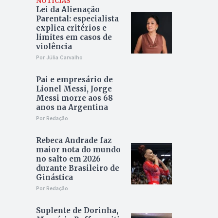
NOTÍCIAS
Lei da Alienação
Parental: especialista
explica critérios e
limites em casos de
violência
Por Júlia Carvalho
Pai e empresário de
Lionel Messi, Jorge
Messi morre aos 68
anos na Argentina
Por Redação
Rebeca Andrade faz
maior nota do mundo
no salto em 2026
durante Brasileiro de
Ginástica
Por Redação
Suplente de Dorinha,