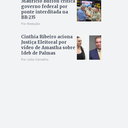
Maurício Buffon critica
governo federal por
ponte interditada na
BR-235
Por Redação
Cinthia Ribeiro aciona
Justiça Eleitoral por
vídeo de Amastha sobre
Ideb de Palmas
Por Júlia Carvalho