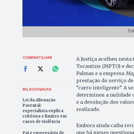
Fo
COMPARTILHAR
A Justiça acolheu nesta 
Tocantins (MPTO) e decl
Palmas e a empresa
Map
prestação do serviço 
“carro inteligente”. A 
RELACIONADAS
determinou a nulidade 
Lei da Alienação
e a devolução dos valo
Parental:
realizado.
especialista explica
critérios e limites em
casos de violência
Embora ainda caiba recu
que há meses questionav
Pai e empresário de