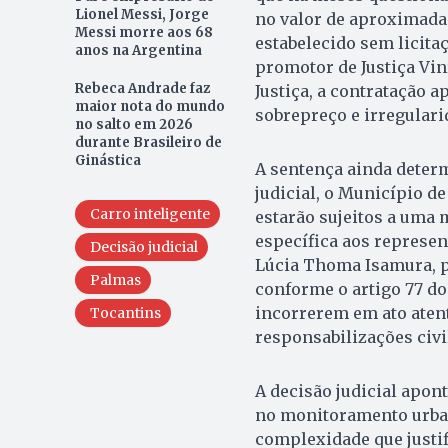
Lionel Messi, Jorge
no valor de aproximada
Messi morre aos 68
estabelecido sem licitaç
anos na Argentina
promotor de Justiça Viní
Rebeca Andrade faz
Justiça, a contratação a
maior nota do mundo
sobrepreço e irregulari
no salto em 2026
durante Brasileiro de
Ginástica
A sentença ainda dete
judicial, o Município d
Carro inteligente
estarão sujeitos a uma 
específica aos represent
Decisão judicial
Lúcia Thoma Isamura, 
Palmas
conforme o artigo 77 do 
incorrerem em ato atent
Tocantins
responsabilizações civil
A decisão judicial apon
no monitoramento urbano
complexidade que justif