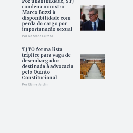
Por unanimidade, STJ
condena ministro
Marco Buzzi à
disponibilidade com
perda do cargo por
importunação sexual
Por Rozeane Feitosa
TJTO forma lista
tríplice para vaga de
desembargador
destinada à advocacia
pelo Quinto
Constitucional
Por Elâine Jardim