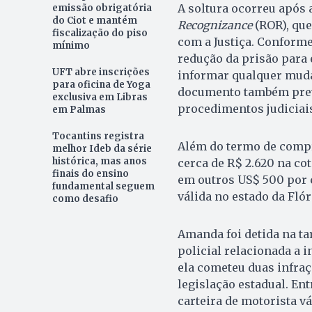
A soltura ocorreu após
emissão obrigatória
do Ciot e mantém
Recognizance
(ROR), qu
fiscalização do piso
com a Justiça. Conforme
mínimo
redução da prisão para
UFT abre inscrições
informar qualquer muda
para oficina de Yoga
documento também prevê
exclusiva em Libras
procedimentos judiciai
em Palmas
Tocantins registra
Além do termo de compro
melhor Ideb da série
histórica, mas anos
cerca de R$ 2.620 na co
finais do ensino
em outros US$ 500 por c
fundamental seguem
válida no estado da Flór
como desafio
Amanda foi detida na ta
policial relacionada a i
ela cometeu duas infraç
legislação estadual. En
carteira de motorista v