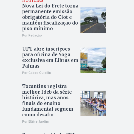
NOTÍCIAS
Nova Lei do Frete torna
permanente emissão
obrigatória do Ciot e
mantém fiscalização do
piso mínimo
Por Redação
UFT abre inscrições
para oficina de Yoga
exclusiva em Libras em
Palmas
Por Gabes Guizilin
Tocantins registra
melhor Ideb da série
histórica, mas anos
finais do ensino
fundamental seguem
como desafio
Por Elâine Jardim