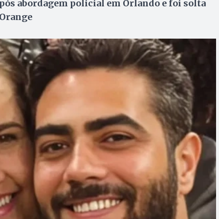
ós abordagem policial em Orlando e foi solta
 Orange