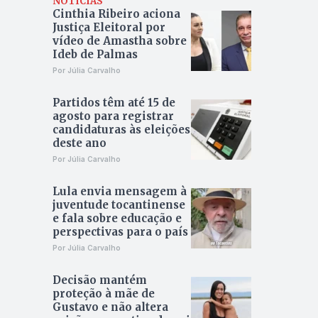
NOTÍCIAS
Cinthia Ribeiro aciona
Justiça Eleitoral por
vídeo de Amastha sobre
Ideb de Palmas
Por Júlia Carvalho
Partidos têm até 15 de
agosto para registrar
candidaturas às eleições
deste ano
Por Júlia Carvalho
Lula envia mensagem à
juventude tocantinense
e fala sobre educação e
perspectivas para o país
Por Júlia Carvalho
Decisão mantém
proteção à mãe de
Gustavo e não altera