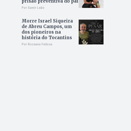
prisão preventiva do pai
Por Samir Leão
Morre Israel Siqueira
de Abreu Campos, um
dos pioneiros na
história do Tocantins
Por Rozeane Feitosa