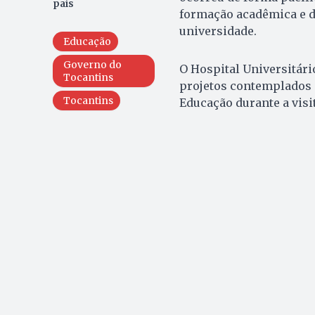
país
formação acadêmica e d
universidade.
Educação
Governo do
O Hospital Universitári
Tocantins
projetos contemplados 
Tocantins
Educação durante a visit