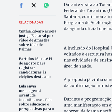
Durante visita ao Tocan
Federal do Tocantins (U
Santana, confirmou a in
Programa de Aceleração
RELACIONADAS
da agenda oficial que m
Cinthia Ribeiro aciona
Justiça Eleitoral por
vídeo de Amastha
sobre Ideb de
A inclusão do Hospital 
Palmas
voltados à estrutura ho
Partidos têm até 15
nas atividades de ensin
de agosto para
área da saúde.
registrar
candidaturas às
eleições deste ano
A proposta já vinha sen
da confirmação minister
Lula envia
mensagem à
juventude
Durante a programação,
tocantinense e fala
sobre educação e
uma manifestação em apo
perspectivas para o
ocorreu de forma pacífi