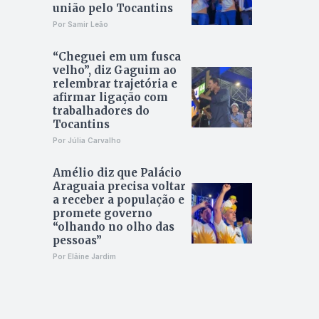
união pelo Tocantins
Por Samir Leão
“Cheguei em um fusca
velho”, diz Gaguim ao
relembrar trajetória e
afirmar ligação com
trabalhadores do
Tocantins
Por Júlia Carvalho
Amélio diz que Palácio
Araguaia precisa voltar
a receber a população e
promete governo
“olhando no olho das
pessoas”
Por Elâine Jardim