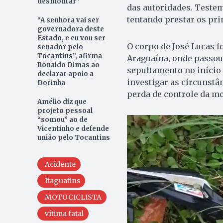
desmontar”
das autoridades. Teste
tentando prestar os pri
“A senhora vai ser
governadora deste
Estado, e eu vou ser
O corpo de José Lucas f
senador pelo
Tocantins”, afirma
Araguaína, onde passou 
Ronaldo Dimas ao
sepultamento no início 
declarar apoio a
investigar as circunstâ
Dorinha
perda de controle da mo
Amélio diz que
projeto pessoal
“somou” ao de
Vicentinho e defende
união pelo Tocantins
Acidente
Itaguatins
MOTOCICLISTA
vítima fatal