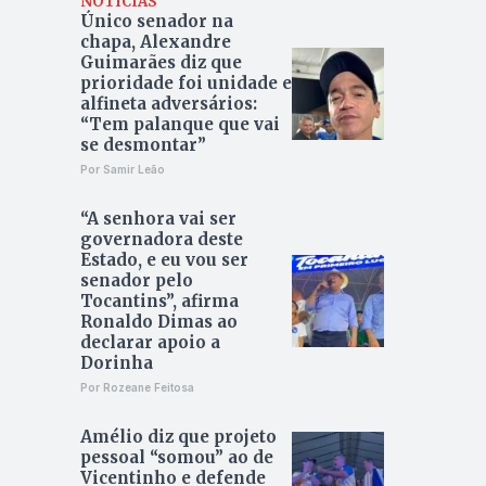
NOTÍCIAS
Único senador na
chapa, Alexandre
Guimarães diz que
prioridade foi unidade e
alfineta adversários:
“Tem palanque que vai
se desmontar”
Por Samir Leão
“A senhora vai ser
governadora deste
Estado, e eu vou ser
senador pelo
Tocantins”, afirma
Ronaldo Dimas ao
declarar apoio a
Dorinha
Por Rozeane Feitosa
Amélio diz que projeto
pessoal “somou” ao de
Vicentinho e defende