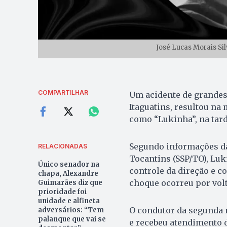
José Lucas Morais Sil
COMPARTILHAR
Um acidente de grandes
Itaguatins, resultou na 
como “Lukinha”, na tard
Segundo informações da
RELACIONADAS
Tocantins (SSP/TO), Lu
Único senador na
controle da direção e c
chapa, Alexandre
choque ocorreu por volt
Guimarães diz que
prioridade foi
unidade e alfineta
O condutor da segunda m
adversários: “Tem
palanque que vai se
e recebeu atendimento 