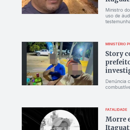
Ministro do
uso de áudi
testemunha
econômico e
MINISTÉRIO P
Story c
prefeit
investi
Denúncia c
combustíve
FATALIDADE
Morre 
Itaguat