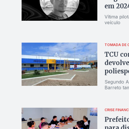
em 202
Vítima pil
veículo
TOMADA DE 
TCU con
devolve
poliesp
Segundo Ac
Barreto ta
CRISE FINANC
Prefeit
para di