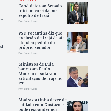
NOTÍCIAS
Candidatos ao Senado
iniciam corrida por
espólio de Irajá
r
Por Samir Leão
PSD Tocantins diz que
exclusão de Irajá da ata
atendeu pedido do
 a
próprio senador
Por Samir Leão
Ministros de Lula
bancaram Paulo
Mourão e isolaram
articulação de Irajá no
PT
Por Samir Leão
Madrasta tinha dever de
cuidado com Gustavo e
pode responder por