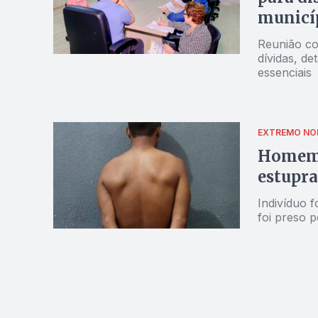
municí
Reunião co
dívidas, d
essenciais
EXTREMO NO
Homem 
estupra
Indivíduo 
foi preso pe