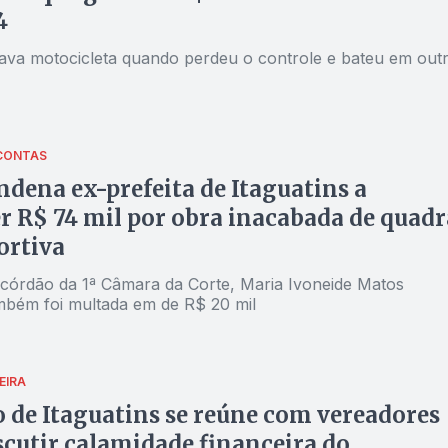
4
otava motocicleta quando perdeu o controle e bateu em out
CONTAS
dena ex-prefeita de Itaguatins a
r R$ 74 mil por obra inacabada de quadr
ortiva
órdão da 1ª Câmara da Corte, Maria Ivoneide Matos
mbém foi multada em de R$ 20 mil
EIRA
o de Itaguatins se reúne com vereadores
scutir calamidade financeira do