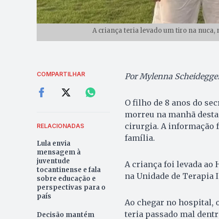
A criança teria levado um tiro na nuca,
COMPARTILHAR
Por Mylenna Scheidegge
O filho de 8 anos do se
morreu na manhã desta q
cirurgia. A informação 
RELACIONADAS
família.
Lula envia
mensagem à
juventude
A criança foi levada ao 
tocantinense e fala
na Unidade de Terapia I
sobre educação e
perspectivas para o
país
Ao chegar no hospital, o
teria passado mal dentr
Decisão mantém