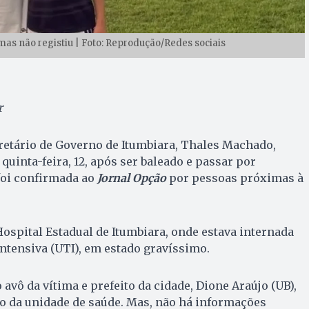
 mas não registiu | Foto: Reprodução/Redes sociais
r
cretário de Governo de Itumbiara, Thales Machado,
uinta-feira, 12, após ser baleado e passar por
foi confirmada ao
Jornal Opção
por pessoas próximas à
Hospital Estadual de Itumbiara, onde estava internada
ntensiva (UTI), em estado gravíssimo.
 avô da vítima e prefeito da cidade, Dione Araújo (UB),
o da unidade de saúde. Mas, não há informações