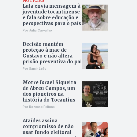
NOTÍCIAS
Lula envia mensagem à
juventude tocantinense
e fala sobre educação e
perspectivas para o país
Por Júlia Carvalho
Decisão mantém
proteção à mãe de
Gustavo e não altera
prisão preventiva do pai
Por Samir Leão
Morre Israel Siqueira
de Abreu Campos, um
dos pioneiros na
história do Tocantins
Por Rozeane Feitosa
Ataídes assina
compromisso de não
usar fundo eleitoral