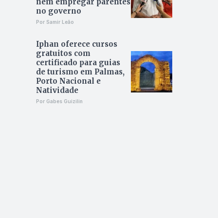
nem empregar parentes
no governo
Por Samir Leão
Iphan oferece cursos
gratuitos com
certificado para guias
de turismo em Palmas,
Porto Nacional e
Natividade
Por Gabes Guizilin