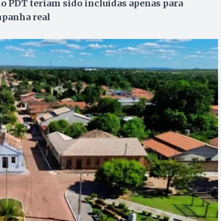
do PDT teriam sido incluídas apenas para
mpanha real