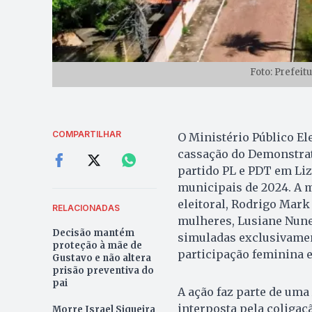
Foto: Prefeit
COMPARTILHAR
O Ministério Público El
cassação do Demonstrat
partido PL e PDT em Liz
municipais de 2024. A 
eleitoral, Rodrigo Mark
RELACIONADAS
mulheres, Lusiane Nune
Decisão mantém
simuladas exclusivame
proteção à mãe de
participação feminina e
Gustavo e não altera
prisão preventiva do
pai
A ação faz parte de uma 
interposta pela coligaç
Morre Israel Siqueira