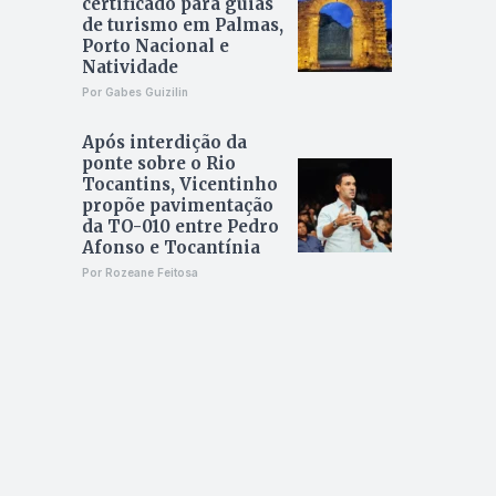
certificado para guias
de turismo em Palmas,
Porto Nacional e
Natividade
Por Gabes Guizilin
Após interdição da
ponte sobre o Rio
Tocantins, Vicentinho
propõe pavimentação
da TO-010 entre Pedro
Afonso e Tocantínia
Por Rozeane Feitosa