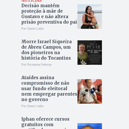
NOTÍCIAS
Decisão mantém
proteção à mãe de
Gustavo e não altera
prisão preventiva do pai
Por Samir Leão
Morre Israel Siqueira
de Abreu Campos, um
dos pioneiros na
história do Tocantins
Por Rozeane Feitosa
Ataídes assina
compromisso de não
usar fundo eleitoral
nem empregar parentes
no governo
Por Samir Leão
Iphan oferece cursos
gratuitos com