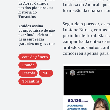
de Abreu Campos,
Lustosa do Amaral, que 
um dos pioneiros na
formação da chapa e co
história do
Tocantins
Segundo o parecer, as 
Ataídes assina
Lusiane Nunes, conheci
compromisso de não
usar fundo eleitoral
período eleitoral. Ela 
nem empregar
campanha da então candi
parentes no governo
juntados aos autos con
concorreu apenas para “
cota de gênero
Fraude
Lizarda
MPE
Tocantins