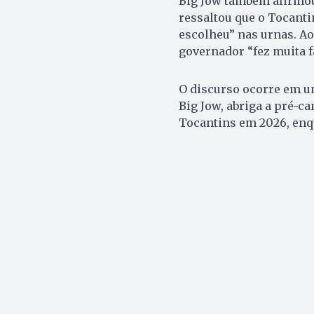
Big Jow também afirmou
ressaltou que o Tocanti
escolheu” nas urnas. Ao
governador “fez muita fa
O discurso ocorre em um
Big Jow, abriga a pré-c
Tocantins em 2026, enq