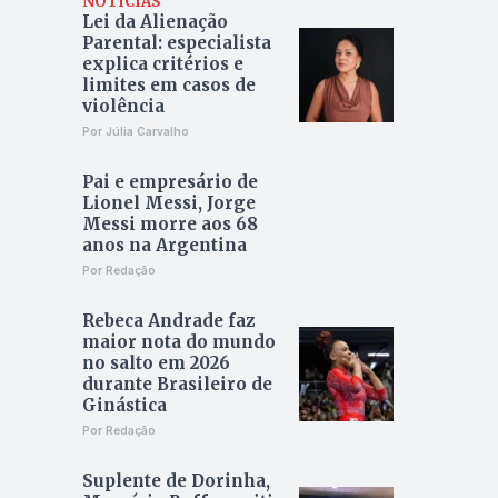
NOTÍCIAS
Lei da Alienação
Parental: especialista
explica critérios e
limites em casos de
violência
Por Júlia Carvalho
Pai e empresário de
Lionel Messi, Jorge
Messi morre aos 68
anos na Argentina
Por Redação
Rebeca Andrade faz
maior nota do mundo
no salto em 2026
durante Brasileiro de
Ginástica
Por Redação
Suplente de Dorinha,