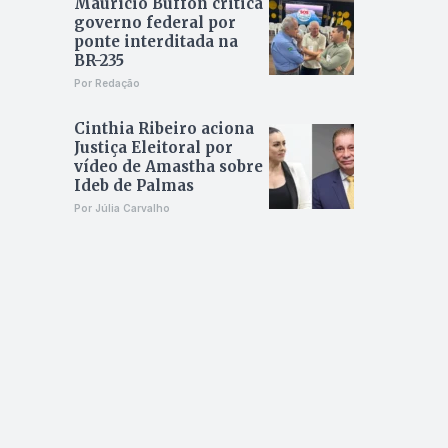
Maurício Buffon critica
governo federal por
ponte interditada na
BR-235
Por Redação
Cinthia Ribeiro aciona
Justiça Eleitoral por
vídeo de Amastha sobre
Ideb de Palmas
Por Júlia Carvalho