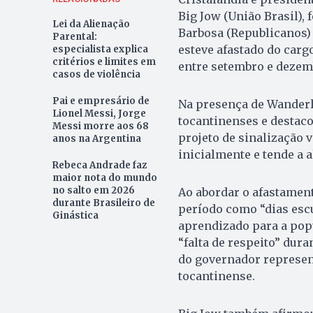
Big Jow (União Brasil),
Lei da Alienação
Barbosa (Republicanos) 
Parental:
esteve afastado do cargo
especialista explica
critérios e limites em
entre setembro e dezem
casos de violência
Pai e empresário de
Na presença de Wanderl
Lionel Messi, Jorge
tocantinenses e destaco
Messi morre aos 68
projeto de sinalização 
anos na Argentina
inicialmente e tende a 
Rebeca Andrade faz
maior nota do mundo
no salto em 2026
Ao abordar o afastament
durante Brasileiro de
período como “dias escu
Ginástica
aprendizado para a popu
“falta de respeito” dur
do governador represen
tocantinense.