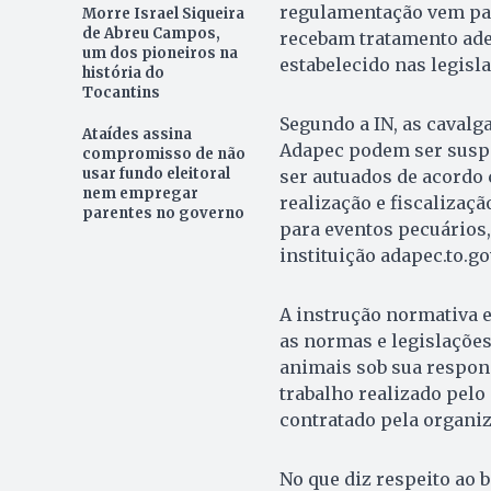
regulamentação vem par
Morre Israel Siqueira
de Abreu Campos,
recebam tratamento ade
um dos pioneiros na
estabelecido nas legisla
história do
Tocantins
Segundo a IN, as cavalg
Ataídes assina
Adapec podem ser suspe
compromisso de não
usar fundo eleitoral
ser autuados de acordo 
nem empregar
realização e fiscaliza
parentes no governo
para eventos pecuários,
instituição adapec.to.g
A instrução normativa 
as normas e legislações
animais sob sua respons
trabalho realizado pelo
contratado pela organiz
No que diz respeito ao b