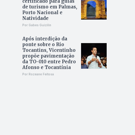
certificado para guias
de turismo em Palmas,
Porto Nacional e
Natividade
Por Gabes Guizilin
Após interdição da
ponte sobre o Rio
Tocantins, Vicentinho
propõe pavimentação
da TO-010 entre Pedro
Afonso e Tocantínia
Por Rozeane Feitosa