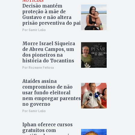
NOTÍCIAS
Decisão mantém
proteção à mãe de
Gustavo e não altera
prisão preventiva do pai
Por Samir Leão
Morre Israel Siqueira
de Abreu Campos, um
dos pioneiros na
história do Tocantins
Por Rozeane Feitosa
Ataídes assina
compromisso de não
usar fundo eleitoral
nem empregar parentes
no governo
Por Samir Leão
Iphan oferece cursos
gratuitos com