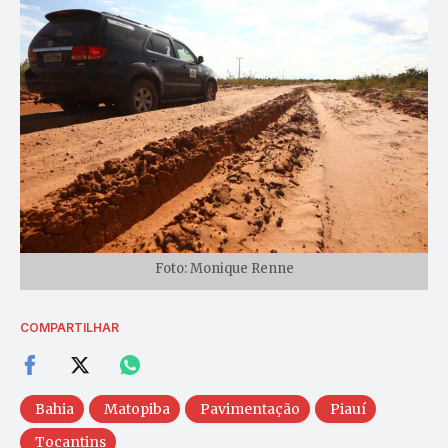
Foto: Monique Renne
COMPARTILHAR
Bahia
Matopiba
Pavimentação
Piauí
Tocantins