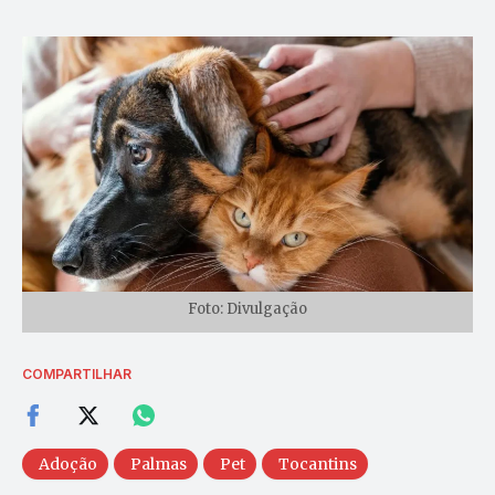
Foto: Divulgação
COMPARTILHAR
Adoção
Palmas
Pet
Tocantins