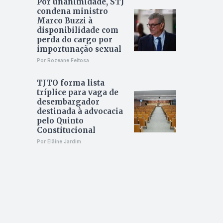
Por unanimidade, STJ
condena ministro
Marco Buzzi à
disponibilidade com
perda do cargo por
importunação sexual
Por Rozeane Feitosa
TJTO forma lista
tríplice para vaga de
desembargador
destinada à advocacia
pelo Quinto
Constitucional
Por Elâine Jardim