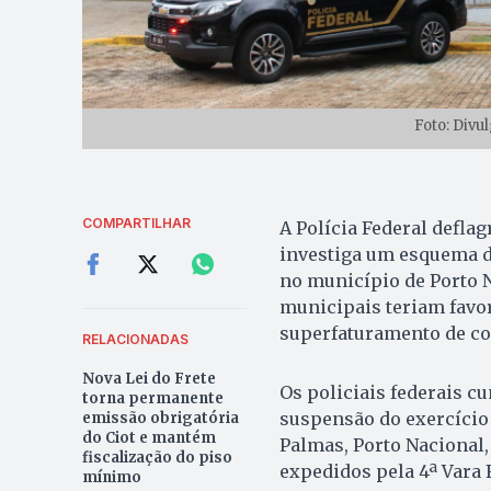
Foto: Divu
COMPARTILHAR
A Polícia Federal deflag
investiga um esquema de
no município de Porto N
municipais teriam favor
superfaturamento de con
RELACIONADAS
Nova Lei do Frete
Os policiais federais 
torna permanente
suspensão do exercício 
emissão obrigatória
do Ciot e mantém
Palmas, Porto Nacional
fiscalização do piso
expedidos pela 4ª Vara 
mínimo