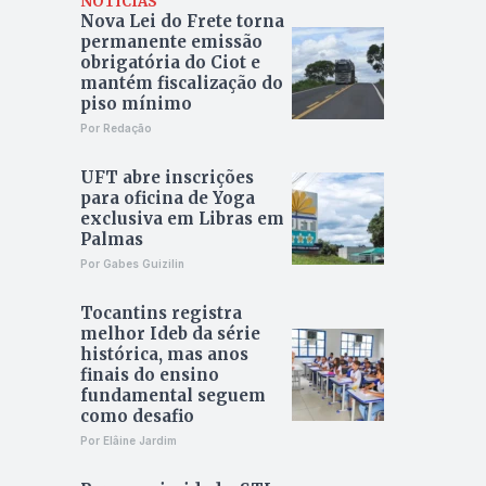
NOTÍCIAS
Nova Lei do Frete torna
permanente emissão
obrigatória do Ciot e
mantém fiscalização do
piso mínimo
Por Redação
UFT abre inscrições
para oficina de Yoga
exclusiva em Libras em
Palmas
Por Gabes Guizilin
Tocantins registra
melhor Ideb da série
histórica, mas anos
finais do ensino
fundamental seguem
como desafio
Por Elâine Jardim