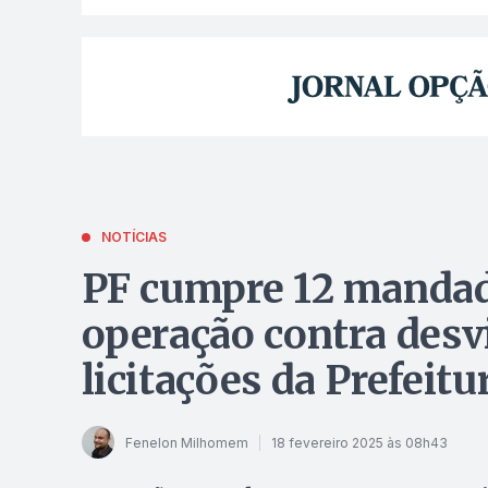
NOTÍCIAS
PF cumpre 12 mandad
operação contra desv
licitações da Prefeit
Fenelon Milhomem
18 fevereiro 2025 às 08h43