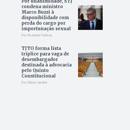
Por unanimidade, STJ
condena ministro
Marco Buzzi à
disponibilidade com
perda do cargo por
importunação sexual
Por Rozeane Feitosa
TJTO forma lista
tríplice para vaga de
desembargador
destinada à advocacia
pelo Quinto
Constitucional
Por Elâine Jardim