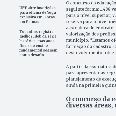
O concurso da educação 
UFT abre inscrições
seguinte forma: 1.488 v
para oficina de Yoga
para o nível superior; 
exclusiva em Libras
reserva para o nível méd
em Palmas
assinatura do contrato,
Tocantins registra
valorização dos profiss
melhor Ideb da série
município. “Estamos ofe
histórica, mas anos
finais do ensino
formação do cadastro r
fundamental seguem
desenvolvimento integr
como desafio
A partir da assinatura 
para apresentar as regr
planejamento de execuçã
ainda na primeira quin
O concurso da e
diversas áreas, 