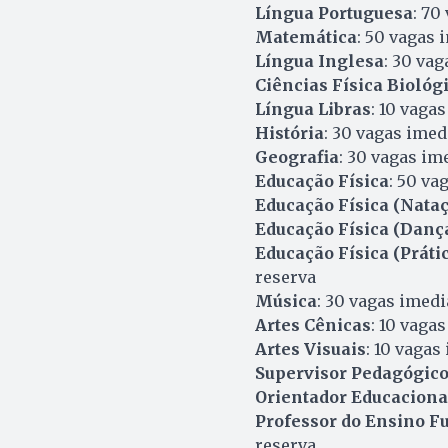
Língua Portuguesa
: 70
Matemática
: 50 vagas 
Língua Inglesa
: 30 vag
Ciências Física Biológ
Língua Libras
: 10 vaga
História
: 30 vagas imed
Geografia
: 30 vagas im
Educação Física
: 50 va
Educação Física (Nataç
Educação Física (Danç
Educação Física (Práti
reserva
Música
: 30 vagas imedi
Artes Cênicas
: 10 vaga
Artes Visuais
: 10 vagas
Supervisor Pedagógic
Orientador Educaciona
Professor do Ensino F
reserva