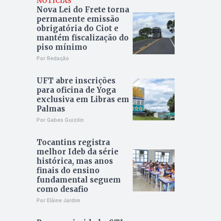
NOTÍCIAS
Nova Lei do Frete torna
permanente emissão
obrigatória do Ciot e
mantém fiscalização do
piso mínimo
Por Redação
UFT abre inscrições
para oficina de Yoga
exclusiva em Libras em
Palmas
Por Gabes Guizilin
Tocantins registra
melhor Ideb da série
histórica, mas anos
finais do ensino
fundamental seguem
como desafio
Por Elâine Jardim