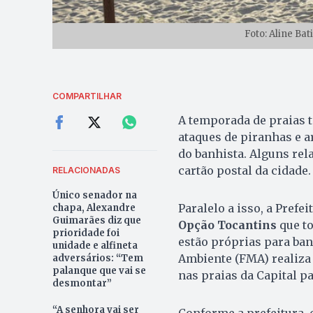
Foto: Aline Ba
COMPARTILHAR
A temporada de praias 
ataques de piranhas e a
do banhista. Alguns re
cartão postal da cidade.
RELACIONADAS
Único senador na
Paralelo a isso, a Pref
chapa, Alexandre
Guimarães diz que
Opção Tocantins
que to
prioridade foi
estão próprias para ba
unidade e alfineta
Ambiente (FMA) realiza 
adversários: “Tem
palanque que vai se
nas praias da Capital pa
desmontar”
“A senhora vai ser
Conforme a prefeitura, 