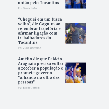
união pelo Tocantins
Por Samir Leão
“Cheguei em um fusca
velho”, diz Gaguim ao
relembrar trajetória e
afirmar ligação com
trabalhadores do
Tocantins
Por Júlia Carvalho
Amélio diz que Palácio
Araguaia precisa voltar
a receber a população e
promete governo
“olhando no olho das
pessoas”
Por Elâine Jardim