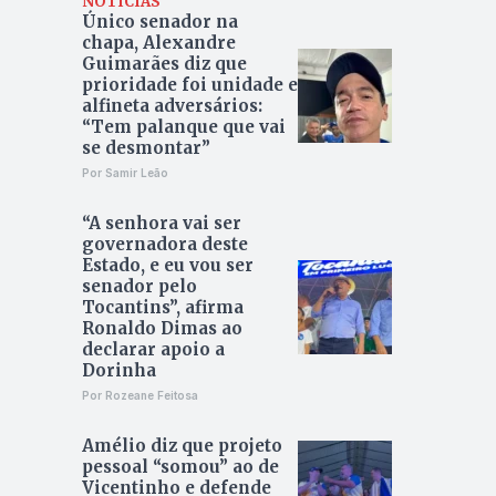
NOTÍCIAS
Único senador na
chapa, Alexandre
Guimarães diz que
prioridade foi unidade e
alfineta adversários:
“Tem palanque que vai
se desmontar”
Por Samir Leão
“A senhora vai ser
governadora deste
Estado, e eu vou ser
senador pelo
Tocantins”, afirma
Ronaldo Dimas ao
declarar apoio a
Dorinha
Por Rozeane Feitosa
Amélio diz que projeto
pessoal “somou” ao de
Vicentinho e defende