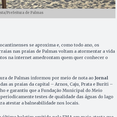
tista/Prefeitura de Palmas
tocantinenses se aproxima e, como todo ano, os
rraias nas praias de Palmas voltam a atormentar a vida
latos na internet amedrontam quem quer conhecer o
eitura de Palmas informou por meio de nota ao
Jornal
das as praias da capital – Arnos, Caju, Prata e Buriti –
nho e garantiu que a Fundação Municipal do Meio
periodicamente testes de qualidade das águas do lago
ra atestar a balneabilidade nos locais.
o último boletim emitido pela FMA em maio atesta que