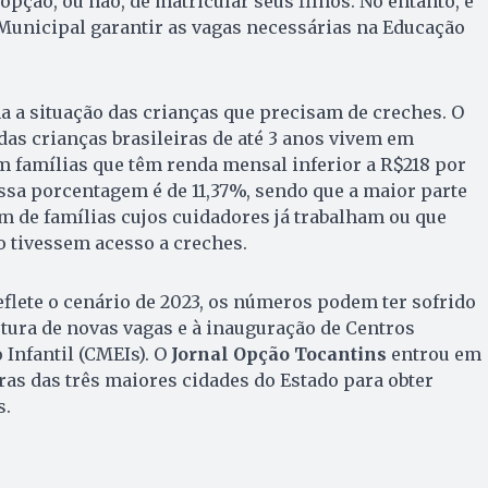
 opção, ou não, de matricular seus filhos. No entanto, é
Municipal garantir as vagas necessárias na Educação
 a situação das crianças que precisam de creches. O
 das crianças brasileiras de até 3 anos vivem em
m famílias que têm renda mensal inferior a R$218 por
ssa porcentagem é de 11,37%, sendo que a maior parte
em de famílias cujos cuidadores já trabalham ou que
 tivessem acesso a creches.
lete o cenário de 2023, os números podem ter sofrido
rtura de novas vagas e à inauguração de Centros
Infantil (CMEIs). O
Jornal Opção Tocantins
entrou em
ras das três maiores cidades do Estado para obter
s.