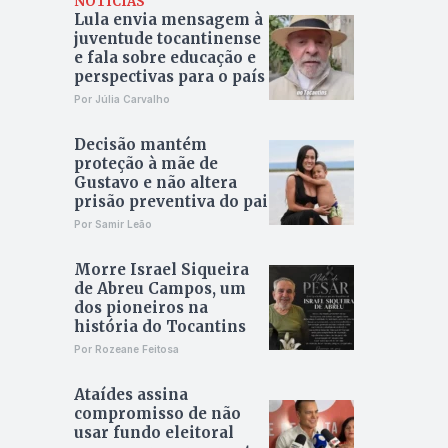
NOTÍCIAS
Lula envia mensagem à
juventude tocantinense
e fala sobre educação e
perspectivas para o país
Por Júlia Carvalho
Decisão mantém
proteção à mãe de
Gustavo e não altera
prisão preventiva do pai
Por Samir Leão
Morre Israel Siqueira
de Abreu Campos, um
dos pioneiros na
história do Tocantins
Por Rozeane Feitosa
Ataídes assina
compromisso de não
usar fundo eleitoral