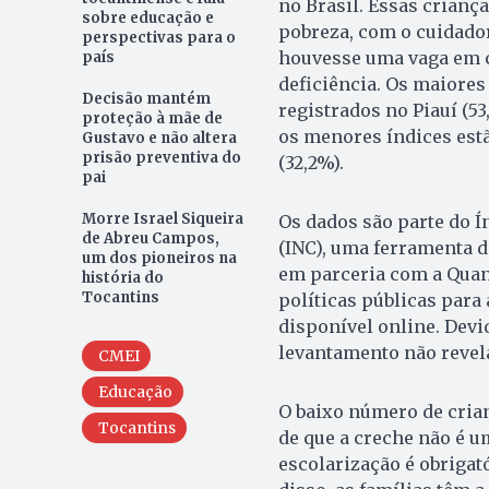
no Brasil. Essas crian
sobre educação e
pobreza, com o cuidador
perspectivas para o
houvesse uma vaga em c
país
deficiência. Os maiores
Decisão mantém
registrados no Piauí (53,
proteção à mãe de
os menores índices estã
Gustavo e não altera
prisão preventiva do
(32,2%).
pai
Morre Israel Siqueira
Os dados são parte do Í
de Abreu Campos,
(INC), uma ferramenta d
um dos pioneiros na
em parceria com a Quant
história do
Tocantins
políticas públicas para
disponível online. Devid
levantamento não revela
CMEI
Educação
O baixo número de crian
Tocantins
de que a creche não é u
escolarização é obrigató