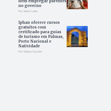
nem empregar parentes
no governo
Por Samir Leão
Iphan oferece cursos
gratuitos com
certificado para guias
de turismo em Palmas,
Porto Nacional e
Natividade
Por Gabes Guizilin