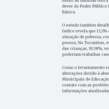
disso, as famílias têm a
dever do Poder Público 
Básica.
O estudo também detalha
índice revela que 13,2%
situação de pobreza, co
pessoa. No Tocantins, e
das crianças, 19,38%, v
poderiam trabalhar caso
Como o levantamento ref
alterações devido à abe
Municipais de Educação 
contato com as prefeitu
informações atualizada