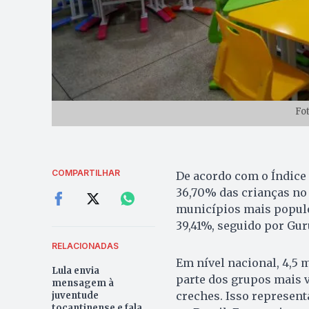
Fo
COMPARTILHAR
De acordo com o Índice 
36,70% das crianças no
municípios mais populo
39,41%, seguido por Gur
RELACIONADAS
Em nível nacional, 4,5 
Lula envia
parte dos grupos mais v
mensagem à
creches. Isso represent
juventude
tocantinense e fala