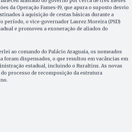
aneceu afastado do governo por cerca de três meses
ões da Operação Fames-19, que apura o suposto desvio
stinados à aquisição de cestas básicas durante a
o período, o vice-governador Laurez Moreira (PSD)
tadual e promoveu a exoneração de aliados do
rlei ao comando do Palácio Araguaia, os nomeados
na foram dispensados, o que resultou em vacâncias em
nistração estadual, incluindo o Ruraltins. As novas
do processo de recomposição da estrutura
rno.