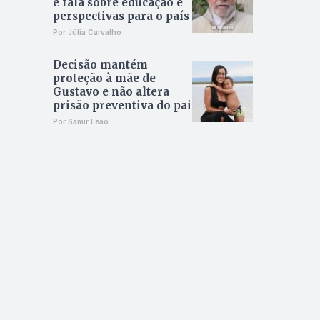
e fala sobre educação e
perspectivas para o país
Por Júlia Carvalho
Decisão mantém
proteção à mãe de
Gustavo e não altera
prisão preventiva do pai
Por Samir Leão