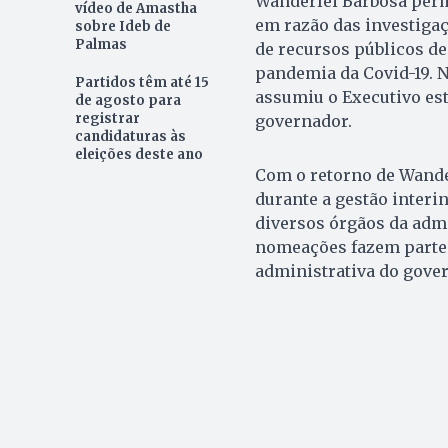
Wanderlei Barbosa perm
vídeo de Amastha
em razão das investigaç
sobre Ideb de
Palmas
de recursos públicos de
pandemia da Covid-19. N
Partidos têm até 15
assumiu o Executivo es
de agosto para
registrar
governador.
candidaturas às
eleições deste ano
Com o retorno de Wande
durante a gestão interi
diversos órgãos da admi
nomeações fazem parte 
administrativa do gove