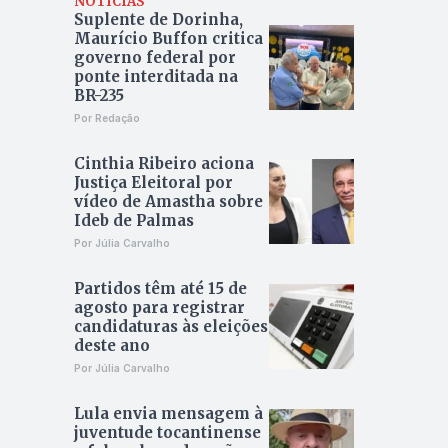
NOTÍCIAS
Suplente de Dorinha,
Maurício Buffon critica
governo federal por
ponte interditada na
BR-235
Por Redação
Cinthia Ribeiro aciona
Justiça Eleitoral por
vídeo de Amastha sobre
Ideb de Palmas
Por Júlia Carvalho
Partidos têm até 15 de
agosto para registrar
candidaturas às eleições
deste ano
Por Júlia Carvalho
Lula envia mensagem à
juventude tocantinense