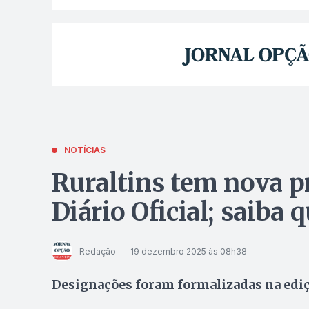
NOTÍCIAS
Ruraltins tem nova p
Diário Oficial; saib
Redação
19 dezembro 2025 às 08h38
Designações foram formalizadas na ediçã