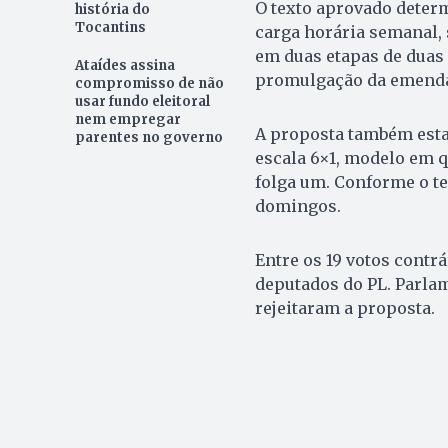
O texto aprovado deter
história do
Tocantins
carga horária semanal,
em duas etapas de duas 
Ataídes assina
promulgação da emenda 
compromisso de não
usar fundo eleitoral
nem empregar
A proposta também esta
parentes no governo
escala 6×1, modelo em q
folga um. Conforme o te
domingos.
Entre os 19 votos contr
deputados do PL. Parla
rejeitaram a proposta.