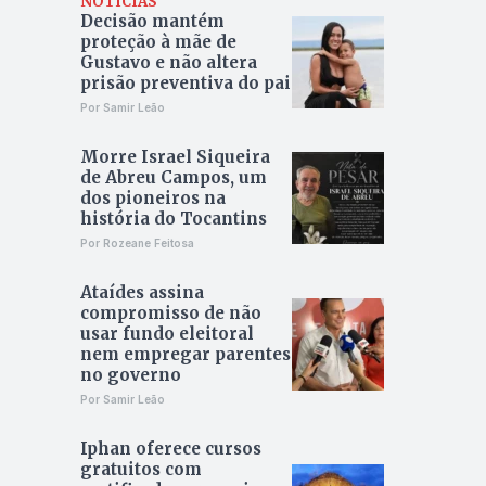
NOTÍCIAS
Decisão mantém
proteção à mãe de
Gustavo e não altera
prisão preventiva do pai
Por Samir Leão
Morre Israel Siqueira
de Abreu Campos, um
dos pioneiros na
história do Tocantins
Por Rozeane Feitosa
Ataídes assina
compromisso de não
usar fundo eleitoral
nem empregar parentes
no governo
Por Samir Leão
Iphan oferece cursos
gratuitos com