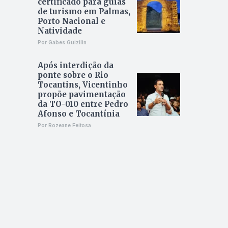
certificado para guias
de turismo em Palmas,
Porto Nacional e
Natividade
Por Gabes Guizilin
Após interdição da
ponte sobre o Rio
Tocantins, Vicentinho
propõe pavimentação
da TO-010 entre Pedro
Afonso e Tocantínia
Por Rozeane Feitosa