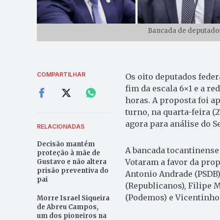
Bancada de deputados 
COMPARTILHAR
Os oito deputados feder
fim da escala 6×1 e a r
horas. A proposta foi 
turno, na quarta-feira (2
agora para análise do S
RELACIONADAS
Decisão mantém
A bancada tocantinense
proteção à mãe de
Votaram a favor da pro
Gustavo e não altera
prisão preventiva do
Antonio Andrade (PSDB),
pai
(Republicanos), Filipe 
(Podemos) e Vicentinho 
Morre Israel Siqueira
de Abreu Campos,
um dos pioneiros na