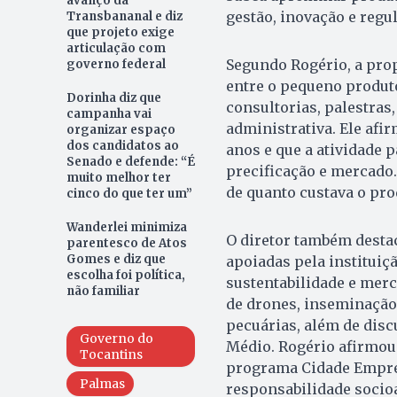
avanço da
gestão, inovação e regu
Transbananal e diz
que projeto exige
articulação com
Segundo Rogério, a prop
governo federal
entre o pequeno produto
Dorinha diz que
consultorias, palestras,
campanha vai
administrativa. Ele afi
organizar espaço
dos candidatos ao
anos e que a atividade p
Senado e defende: “É
precificação e mercado. 
muito melhor ter
de quanto custava o prod
cinco do que ter um”
Wanderlei minimiza
O diretor também destac
parentesco de Atos
Gomes e diz que
apoiadas pela instituiçã
escolha foi política,
sustentabilidade e merc
não familiar
de drones, inseminação a
pecuárias, além de disc
Governo do
Médio. Rogério afirmou 
Tocantins
programa Cidade Empree
Palmas
responsabilidade soci