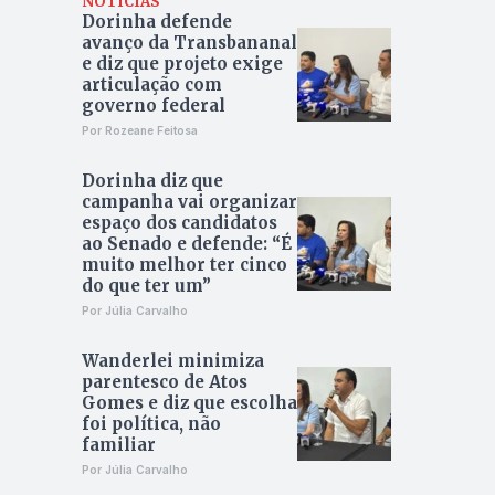
NOTÍCIAS
Dorinha defende
avanço da Transbananal
e diz que projeto exige
articulação com
governo federal
Por Rozeane Feitosa
Dorinha diz que
campanha vai organizar
espaço dos candidatos
ao Senado e defende: “É
muito melhor ter cinco
do que ter um”
Por Júlia Carvalho
Wanderlei minimiza
parentesco de Atos
Gomes e diz que escolha
foi política, não
familiar
Por Júlia Carvalho