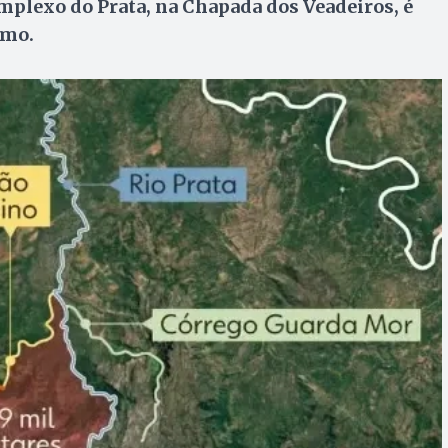
omplexo do Prata, na Chapada dos Veadeiros, é
emo.