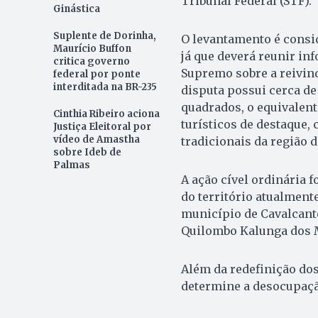
Tribunal Federal (STF).
Ginástica
Suplente de Dorinha,
O levantamento é consi
Maurício Buffon
já que deverá reunir in
critica governo
Supremo sobre a reivin
federal por ponte
interditada na BR-235
disputa possui cerca de
quadrados, o equivalent
Cinthia Ribeiro aciona
turísticos de destaque
Justiça Eleitoral por
vídeo de Amastha
tradicionais da região 
sobre Ideb de
Palmas
A ação cível ordinária f
do território atualment
município de Cavalcant
Quilombo Kalunga dos 
Além da redefinição dos
determine a desocupaçã