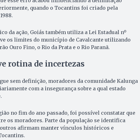
ue esse erro acabou influenciando a delimitação
teriormente, quando o Tocantins foi criado pela
 1988.
o da ação, Goiás também utiliza a Lei Estadual nº
reve os limites do município de Cavalcante utilizando
ão Ouro Fino, o Rio da Prata e o Rio Paranã.
 rotina de incertezas
egue sem definição, moradores da comunidade Kalunga
ariamente com a insegurança sobre a qual estado
.
gião no fim do ano passado, foi possível constatar que
re os moradores. Parte da população se identifica
outros afirmam manter vínculos históricos e
Tocantins.