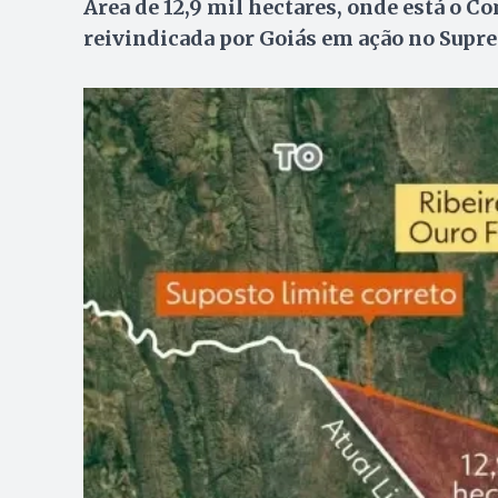
Área de 12,9 mil hectares, onde está o C
reivindicada por Goiás em ação no Supr