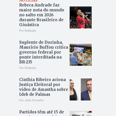
NOTÍCIAS
Rebeca Andrade faz
maior nota do mundo
no salto em 2026
durante Brasileiro de
Ginástica
Por Redação
Suplente de Dorinha,
Maurício Buffon critica
governo federal por
ponte interditada na
BR-235
Por Redação
Cinthia Ribeiro aciona
Justiça Eleitoral por
vídeo de Amastha sobre
Ideb de Palmas
Por Júlia Carvalho
Partidos têm até 15 de