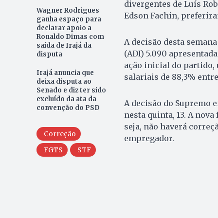
divergentes de Luís Ro
Wagner Rodrigues
Edson Fachin, preferir
ganha espaço para
declarar apoio a
Ronaldo Dimas com
A decisão desta semana
saída de Irajá da
(ADI) 5.090 apresentada
disputa
ação inicial do partido
Irajá anuncia que
salariais de 88,3% entre
deixa disputa ao
Senado e diz ter sido
excluído da ata da
A decisão do Supremo en
convenção do PSD
nesta quinta, 13. A nova
seja, não haverá correçã
Correção
empregador.
FGTS
STF