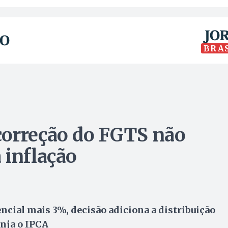
BRA
correção do FGTS não
 inflação
encial mais 3%, decisão adiciona a distribuição
inja o IPCA