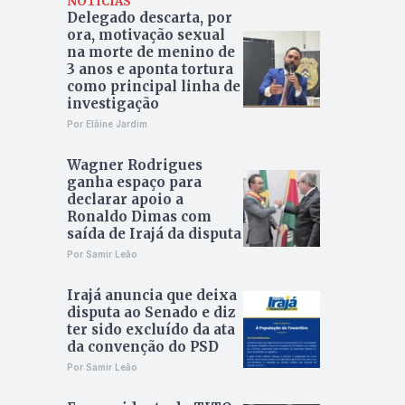
NOTÍCIAS
Delegado descarta, por
ora, motivação sexual
na morte de menino de
3 anos e aponta tortura
como principal linha de
investigação
Por Elâine Jardim
Wagner Rodrigues
ganha espaço para
declarar apoio a
Ronaldo Dimas com
saída de Irajá da disputa
Por Samir Leão
Irajá anuncia que deixa
disputa ao Senado e diz
ter sido excluído da ata
da convenção do PSD
Por Samir Leão