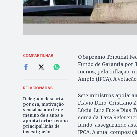
COMPARTILHAR
O Supremo Tribunal Fede
Fundo de Garantia por T
menos, pela inflação, 
Amplo (IPCA). A votação 
RELACIONADAS
Sete ministros apoiaram
Delegado descarta,
Flávio Dino, Cristiano
por ora, motivação
Lúcia, Luiz Fux e Dias To
sexual na morte de
menino de 3 anos e
soma da Taxa Referencia
aponta tortura como
fundo, assegurando assi
principal linha de
IPCA. A atual composiçã
investigação