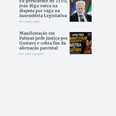
Ex-presidente do TJTO,
João Rigo entra na
disputa por vaga na
Assembleia Legislativa
Por Samir Leão
Manifestação em
Palmas pede justiça por
Gustavo e cobra fim da
alienação parental
Por Júlia Carvalho