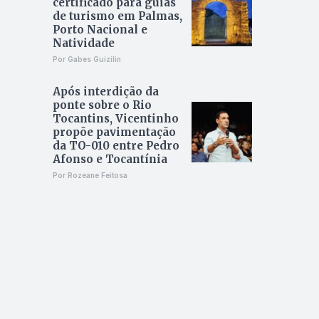
certificado para guias
de turismo em Palmas,
Porto Nacional e
Natividade
Por Gabes Guizilin
Após interdição da
ponte sobre o Rio
Tocantins, Vicentinho
propõe pavimentação
da TO-010 entre Pedro
Afonso e Tocantínia
Por Rozeane Feitosa