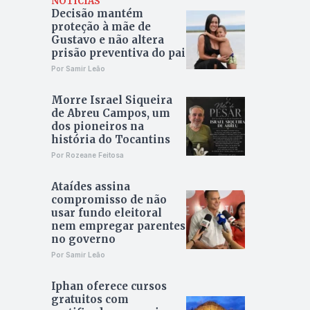
NOTÍCIAS
Decisão mantém
proteção à mãe de
Gustavo e não altera
prisão preventiva do pai
Por Samir Leão
Morre Israel Siqueira
de Abreu Campos, um
dos pioneiros na
história do Tocantins
Por Rozeane Feitosa
Ataídes assina
compromisso de não
usar fundo eleitoral
nem empregar parentes
no governo
Por Samir Leão
Iphan oferece cursos
gratuitos com