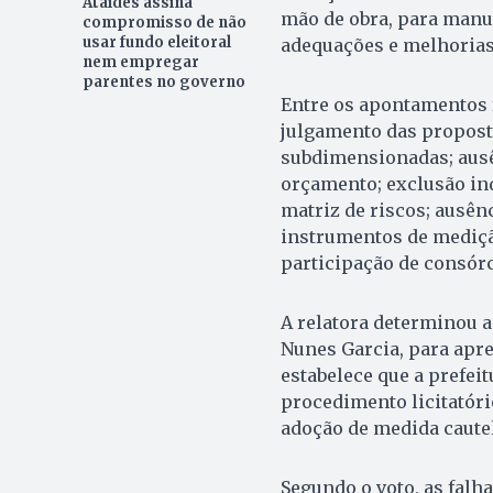
Ataídes assina
mão de obra, para manut
compromisso de não
usar fundo eleitoral
adequações e melhorias
nem empregar
parentes no governo
Entre os apontamentos f
julgamento das propost
subdimensionadas; ausê
orçamento; exclusão in
matriz de riscos; ausênc
instrumentos de medição
participação de consórc
A relatora determinou a
Nunes Garcia, para apre
estabelece que a prefei
procedimento licitatóri
adoção de medida caute
Segundo o voto, as falh