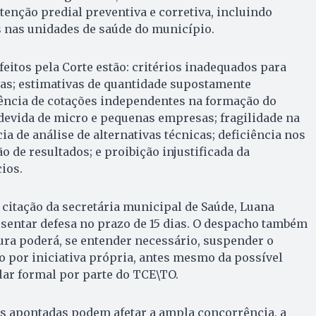
enção predial preventiva e corretiva, incluindo
 nas unidades de saúde do município.
eitos pela Corte estão: critérios inadequados para
as; estimativas de quantidade supostamente
ncia de cotações independentes na formação do
devida de micro e pequenas empresas; fragilidade na
ia de análise de alternativas técnicas; deficiência nos
 de resultados; e proibição injustificada da
ios.
 citação da secretária municipal de Saúde, Luana
sentar defesa no prazo de 15 dias. O despacho também
tura poderá, se entender necessário, suspender o
o por iniciativa própria, antes mesmo da possível
lar formal por parte do TCE\TO.
as apontadas podem afetar a ampla concorrência, a