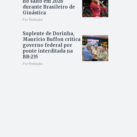
no salto em 2026
durante Brasileiro de
Ginástica
Por Redação
Suplente de Dorinha,
Maurício Buffon critica
governo federal por
ponte interditada na
BR-235
Por Redação