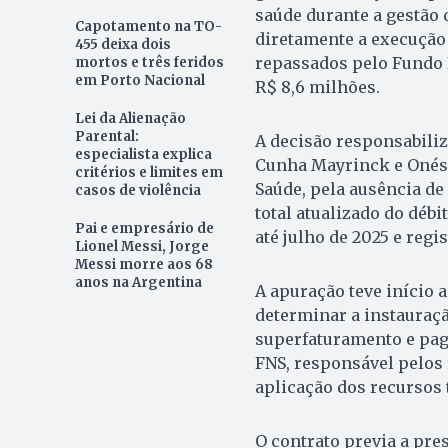
saúde durante a gestão 
Capotamento na TO-
diretamente a execução 
455 deixa dois
repassados pelo Fundo N
mortos e três feridos
em Porto Nacional
R$ 8,6 milhões.
Lei da Alienação
Parental:
A decisão responsabiliz
especialista explica
Cunha Mayrinck e Onési
critérios e limites em
Saúde, pela ausência de
casos de violência
total atualizado do débi
Pai e empresário de
até julho de 2025 e regi
Lionel Messi, Jorge
Messi morre aos 68
anos na Argentina
A apuração teve início 
determinar a instauraçã
superfaturamento e pag
FNS, responsável pelos
aplicação dos recursos 
O contrato previa a pre