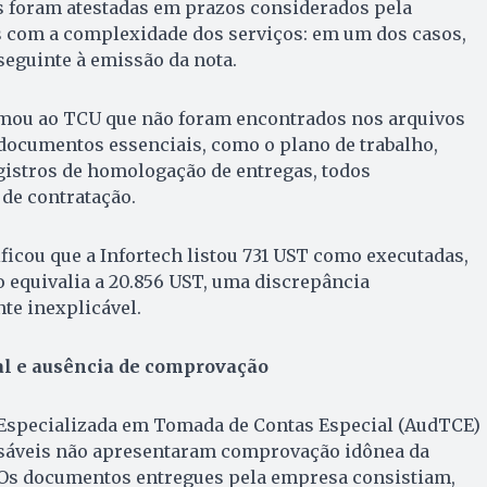
s foram atestadas em prazos considerados pela
s com a complexidade dos serviços: em um dos casos,
seguinte à emissão da nota.
rmou ao TCU que não foram encontrados nos arquivos
documentos essenciais, como o plano de trabalho,
gistros de homologação de entregas, todos
de contratação.
ficou que a Infortech listou 731 UST como executadas,
 equivalia a 20.856 UST, uma discrepância
te inexplicável.
l e ausência de comprovação
 Especializada em Tomada de Contas Especial (AudTCE)
sáveis não apresentaram comprovação idônea da
 Os documentos entregues pela empresa consistiam,