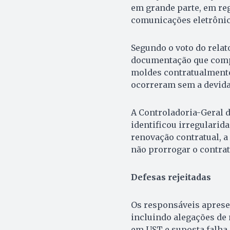
em grande parte, em regi
comunicações eletrônic
Segundo o voto do relato
documentação que comp
moldes contratualmente
ocorreram sem a devida
A Controladoria-Geral 
identificou irregularid
renovação contratual, 
não prorrogar o contrat
Defesas rejeitadas
Os responsáveis apres
incluindo alegações de
em UST e suposta falha