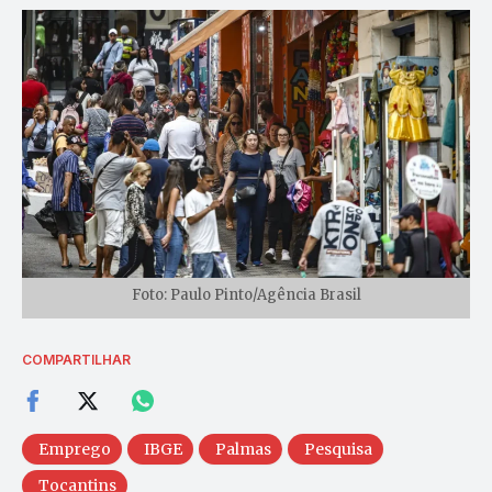
Foto: Paulo Pinto/Agência Brasil
COMPARTILHAR
Emprego
IBGE
Palmas
Pesquisa
Tocantins