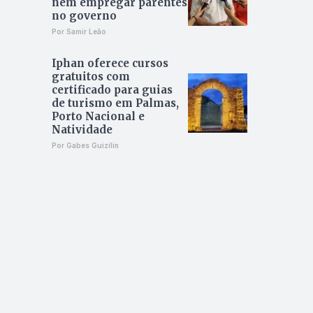
nem empregar parentes
no governo
Por Samir Leão
Iphan oferece cursos
gratuitos com
certificado para guias
de turismo em Palmas,
Porto Nacional e
Natividade
Por Gabes Guizilin