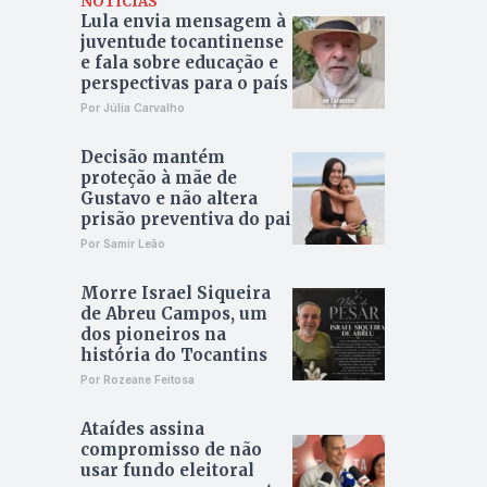
NOTÍCIAS
Lula envia mensagem à
juventude tocantinense
e fala sobre educação e
perspectivas para o país
Por Júlia Carvalho
Decisão mantém
proteção à mãe de
Gustavo e não altera
prisão preventiva do pai
Por Samir Leão
Morre Israel Siqueira
de Abreu Campos, um
dos pioneiros na
história do Tocantins
Por Rozeane Feitosa
Ataídes assina
compromisso de não
usar fundo eleitoral