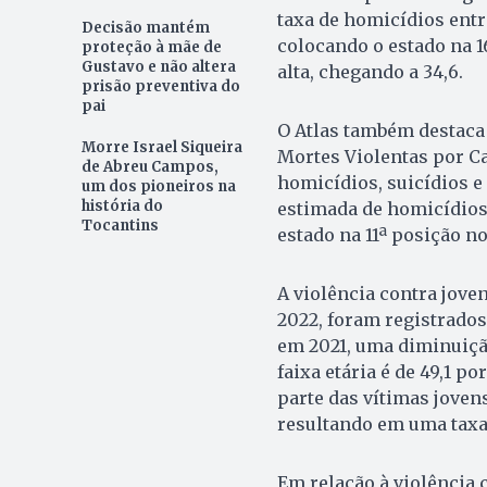
taxa de homicídios entr
Decisão mantém
colocando o estado na 1
proteção à mãe de
Gustavo e não altera
alta, chegando a 34,6.
prisão preventiva do
pai
O Atlas também destaca
Morre Israel Siqueira
Mortes Violentas por Ca
de Abreu Campos,
homicídios, suicídios e
um dos pioneiros na
história do
estimada de homicídios s
Tocantins
estado na 11ª posição n
A violência contra jove
2022, foram registrados
em 2021, uma diminuição
faixa etária é de 49,1 po
parte das vítimas jove
resultando em uma taxa 
Em relação à violência 