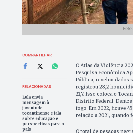
Foto:
COMPARTILHAR
O Atlas da Violência 2024
Pesquisa Econômica Apl
Pública, revelou dados 
registrou 28,2 homicídi
RELACIONADAS
21,7. Isso coloca o Toca
Lula envia
Distrito Federal. Dent
mensagem à
fogo. Em 2022, houve 4
juventude
tocantinense e fala
relação a 2021, quando 
sobre educação e
perspectivas para o
país
O total de pessoas negr