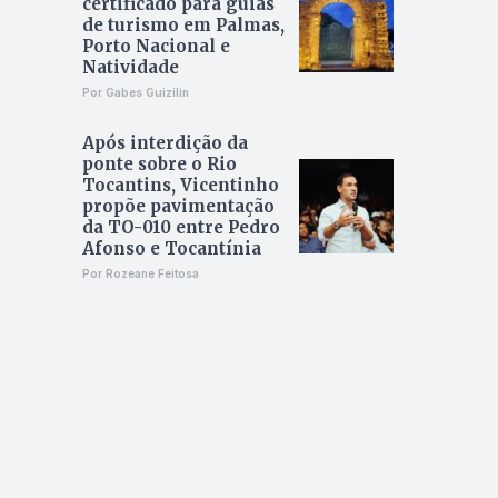
certificado para guias
de turismo em Palmas,
Porto Nacional e
Natividade
Por Gabes Guizilin
Após interdição da
ponte sobre o Rio
Tocantins, Vicentinho
propõe pavimentação
da TO-010 entre Pedro
Afonso e Tocantínia
Por Rozeane Feitosa