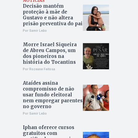
NOTÍCIAS
Decisão mantém
proteção à mãe de
Gustavo e não altera
prisão preventiva do pai
Por Samir Leão
Morre Israel Siqueira
de Abreu Campos, um
dos pioneiros na
história do Tocantins
Por Rozeane Feitosa
Ataídes assina
compromisso de não
usar fundo eleitoral
nem empregar parentes
no governo
Por Samir Leão
Iphan oferece cursos
gratuitos com