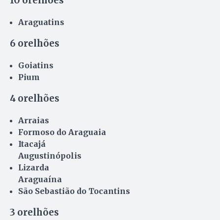
10 orelhões
Araguatins
6 orelhões
Goiatins
Pium
4 orelhões
Arraias
Formoso do Araguaia
Itacajá
Augustinópolis
Lizarda
Araguaína
São Sebastião do Tocantins
3 orelhões