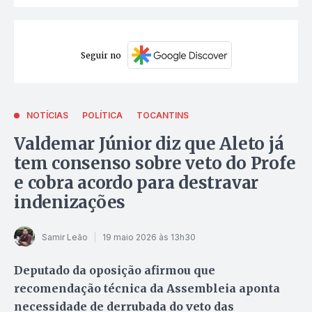
Seguir no
NOTÍCIAS
POLÍTICA
TOCANTINS
Valdemar Júnior diz que Aleto já
tem consenso sobre veto do Profe
e cobra acordo para destravar
indenizações
Samir Leão
19 maio 2026 às 13h30
Deputado da oposição afirmou que
recomendação técnica da Assembleia aponta
necessidade de derrubada do veto das