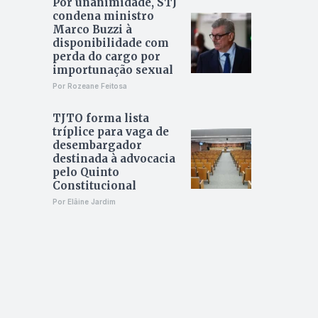
Por unanimidade, STJ
condena ministro
Marco Buzzi à
disponibilidade com
perda do cargo por
importunação sexual
Por Rozeane Feitosa
TJTO forma lista
tríplice para vaga de
desembargador
destinada à advocacia
pelo Quinto
Constitucional
Por Elâine Jardim