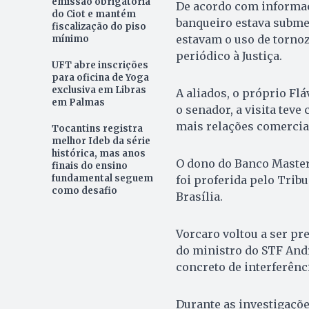
emissão obrigatória
De acordo com informaç
do Ciot e mantém
banqueiro estava submet
fiscalização do piso
estavam o uso de tornoz
mínimo
periódico à Justiça.
UFT abre inscrições
para oficina de Yoga
exclusiva em Libras
A aliados, o próprio Fl
em Palmas
o senador, a visita tev
mais relações comerciai
Tocantins registra
melhor Ideb da série
histórica, mas anos
O dono do Banco Master,
finais do ensino
fundamental seguem
foi proferida pelo Tribu
como desafio
Brasília.
Vorcaro voltou a ser pr
do ministro do STF And
concreto de interferênc
Durante as investigaçõe