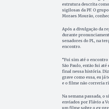
estrutura descrita com
sigilosas da PF. O grup
Moraes Mourão, conheci
Após a divulgação da re
durante pronunciamento
senadores do PL, na terç
encontro.
“Fui sim até o encontro 
São Paulo, então fui até
final nessa história. Di
grave como essa, eu já 
e o filme não correria r
Na semana passada, o si
enviados por Flávio a V
um filme sobre o ex-pre