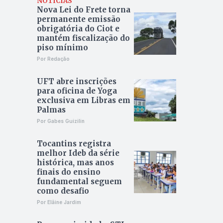
NOTÍCIAS
Nova Lei do Frete torna
permanente emissão
obrigatória do Ciot e
mantém fiscalização do
piso mínimo
Por Redação
UFT abre inscrições
para oficina de Yoga
exclusiva em Libras em
Palmas
Por Gabes Guizilin
Tocantins registra
melhor Ideb da série
histórica, mas anos
finais do ensino
fundamental seguem
como desafio
Por Elâine Jardim