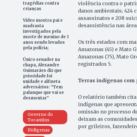
violência contra o patr
tragédias contra
crianças
danos ambientais; 424 c
assassinatos e 208 suic
Vídeo mostra pai e
desassistência nas área
madrasta
investigados pela
morte de menino de 3
Os três estados com ma
anos sendo levados
pela polícia;
Amazonas (45) e Mato Gr
Amazonas (75), Mato Gro
Único senador na
registrados 5.
chapa, Alexandre
Guimarães diz que
prioridade foi
Terras indígenas com 
unidade e alfineta
adversários: “Tem
palanque que vai se
O relatório também cita
desmontar”
indígenas que apresent
omissão no processo de
Governo do
deixam as comunidades 
Tocantins
por grileiros, fazendeir
INdigenas