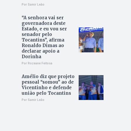
Por Samir Leão
“A senhora vai ser
governadora deste
Estado, e eu vou ser
senador pelo
Tocantins”, afirma
Ronaldo Dimas ao
declarar apoio a
Dorinha
Por Rozeane Feitosa
Amélio diz que projeto
pessoal “somou” ao de
Vicentinho e defende
união pelo Tocantins
Por Samir Leão