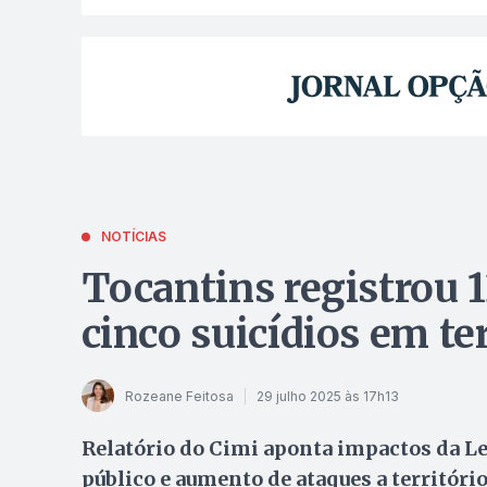
NOTÍCIAS
Tocantins registrou 1
cinco suicídios em t
Rozeane Feitosa
29 julho 2025 às 17h13
Relatório do Cimi aponta impactos da L
público e aumento de ataques a territór