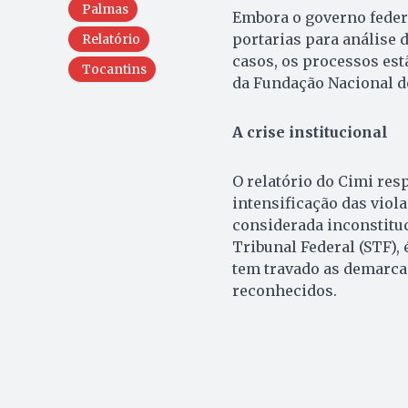
Palmas
Embora o governo federa
portarias para análise 
Relatório
casos, os processos es
Tocantins
da Fundação Nacional do
A crise institucional
O relatório do Cimi resp
intensificação das viol
considerada inconstitu
Tribunal Federal (STF),
tem travado as demarcaç
reconhecidos.