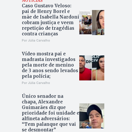
NOTÍCIAS
Caso Gustavo Veloso:
pai de Henry Borel e
mãe de Isabella Nardoni
cobram justiça e veem
repetição de tragédias
contra crianças
Por Júlia Carvalho
Vídeo mostra pai e
madrasta investigados
pela morte de menino
de 3 anos sendo levados
pela polícia;
Por Júlia Carvalho
Único senador na
chapa, Alexandre
Guimarães diz que
prioridade foi unidade e
alfineta adversários:
“Tem palanque que vai
se desmontar”