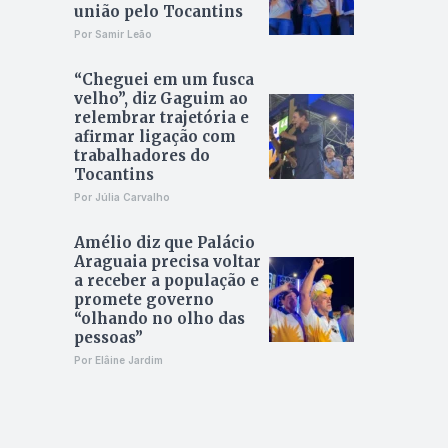
união pelo Tocantins
Por Samir Leão
“Cheguei em um fusca
velho”, diz Gaguim ao
relembrar trajetória e
afirmar ligação com
trabalhadores do
Tocantins
Por Júlia Carvalho
Amélio diz que Palácio
Araguaia precisa voltar
a receber a população e
promete governo
“olhando no olho das
pessoas”
Por Elâine Jardim