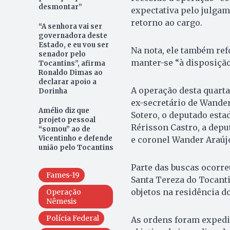
desmontar”
expectativa pelo julga
retorno ao cargo.
“A senhora vai ser
governadora deste
Estado, e eu vou ser
Na nota, ele também refo
senador pelo
manter-se “à disposição
Tocantins”, afirma
Ronaldo Dimas ao
declarar apoio a
A operação desta quarta-
Dorinha
ex-secretário de Wander
Amélio diz que
Sotero, o deputado esta
projeto pessoal
Rérisson Castro, a depu
“somou” ao de
Vicentinho e defende
e coronel Wander Araúj
união pelo Tocantins
Parte das buscas ocorr
Fames-19
Santa Tereza do Tocanti
objetos na residência do
Operação
Nêmesis
Polícia Federal
As ordens foram expedid