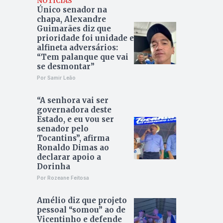
NOTÍCIAS
Único senador na
chapa, Alexandre
Guimarães diz que
prioridade foi unidade e
alfineta adversários:
“Tem palanque que vai
se desmontar”
Por Samir Leão
“A senhora vai ser
governadora deste
Estado, e eu vou ser
senador pelo
Tocantins”, afirma
Ronaldo Dimas ao
declarar apoio a
Dorinha
Por Rozeane Feitosa
Amélio diz que projeto
pessoal “somou” ao de
Vicentinho e defende