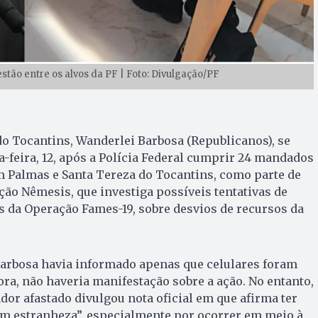
stão entre os alvos da PF | Foto: Divulgação/PF
o Tocantins, Wanderlei Barbosa (Republicanos), se
-feira, 12, após a Polícia Federal cumprir 24 mandados
m Palmas e Santa Tereza do Tocantins, como parte de
ão Nêmesis, que investiga possíveis tentativas de
 da Operação Fames-19, sobre desvios de recursos da
Barbosa havia informado apenas que celulares foram
ora, não haveria manifestação sobre a ação. No entanto,
dor afastado divulgou nota oficial em que afirma ter
om estranheza”, especialmente por ocorrer em meio à