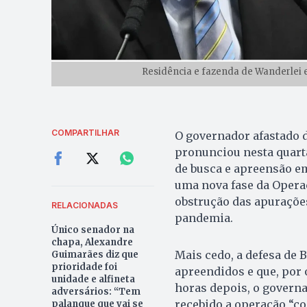
Residência e fazenda de Wanderlei e
COMPARTILHAR
O governador afastado d
pronunciou nesta quarta
de busca e apreensão e
uma nova fase da Operaç
obstrução das apurações
RELACIONADAS
pandemia.
Único senador na
chapa, Alexandre
Mais cedo, a defesa de 
Guimarães diz que
prioridade foi
apreendidos e que, por 
unidade e alfineta
horas depois, o governa
adversários: “Tem
recebido a operação “c
palanque que vai se