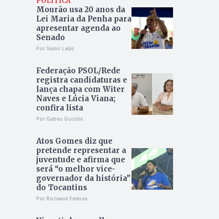
POLÍTICA
Mourão usa 20 anos da
Lei Maria da Penha para
apresentar agenda ao
Senado
Por Samir Leão
Federação PSOL/Rede
registra candidaturas e
lança chapa com Witer
Naves e Lúcia Viana;
confira lista
Por Gabes Guizilin
Atos Gomes diz que
pretende representar a
juventude e afirma que
será “o melhor vice-
governador da história”
do Tocantins
Por Rozeane Feitosa