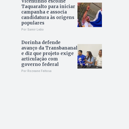
Vicentinho escolhe
Taquaralto para iniciar
campanha e associa
candidatura às origens
populares
Por Samir Leão
Dorinha defende
avanço da Transbananal
e diz que projeto exige
articulação com
governo federal
Por Rozeane Feitosa