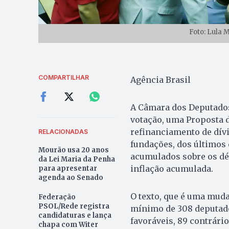
Foto: Lula 
COMPARTILHAR
Agência Brasil
A Câmara dos Deputados 
votação, uma Proposta d
refinanciamento de dívid
RELACIONADAS
fundações, dos últimos 
Mourão usa 20 anos
acumulados sobre os déb
da Lei Maria da Penha
inflação acumulada.
para apresentar
agenda ao Senado
O texto, que é uma muda
Federação
PSOL/Rede registra
mínimo de 308 deputado
candidaturas e lança
favoráveis, 89 contrári
chapa com Witer