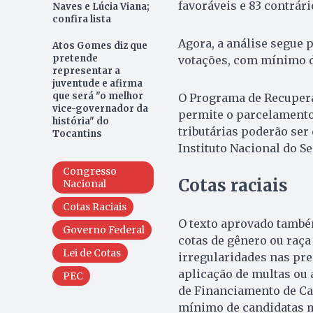
favoráveis e 83 contrár
Naves e Lúcia Viana;
confira lista
Agora, a análise segue 
Atos Gomes diz que
pretende
votações, com mínimo d
representar a
juventude e afirma
que será "o melhor
O Programa de Recuperaç
vice-governador da
permite o parcelamento d
história" do
tributárias poderão ser
Tocantins
Instituto Nacional do Se
Congresso
Cotas raciais
Nacional
Cotas Raciais
O texto aprovado també
Governo Federal
cotas de gênero ou raça
Lei de Cotas
irregularidades nas pre
aplicação de multas ou 
PEC
de Financiamento de C
mínimo de candidatas m