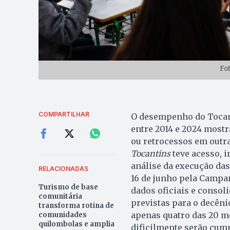
Fo
COMPARTILHAR
O desempenho do Tocant
entre 2014 e 2024 most
ou retrocessos em outras
Tocantins
teve acesso, i
análise da execução das 
RELACIONADAS
16 de junho pela Campa
Turismo de base
dados oficiais e consol
comunitária
previstas para o decênio
transforma rotina de
apenas quatro das 20 m
comunidades
quilombolas e amplia
dificilmente serão cump