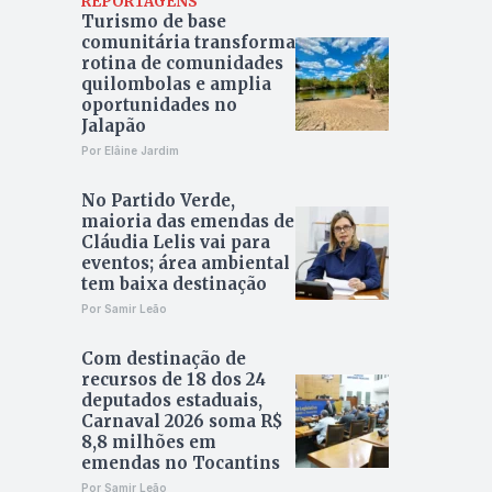
REPORTAGENS
Turismo de base
comunitária transforma
rotina de comunidades
quilombolas e amplia
oportunidades no
Jalapão
Por Elâine Jardim
No Partido Verde,
maioria das emendas de
Cláudia Lelis vai para
eventos; área ambiental
tem baixa destinação
Por Samir Leão
Com destinação de
recursos de 18 dos 24
deputados estaduais,
Carnaval 2026 soma R$
8,8 milhões em
emendas no Tocantins
Por Samir Leão