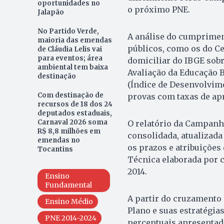
oportunidades no
o próximo PNE.
Jalapão
No Partido Verde,
A análise do cumpriment
maioria das emendas
públicos, como os do C
de Cláudia Lelis vai
para eventos; área
domiciliar do IBGE sobr
ambiental tem baixa
Avaliação da Educação 
destinação
(Índice de Desenvolvi
Com destinação de
provas com taxas de apr
recursos de 18 dos 24
deputados estaduais,
Carnaval 2026 soma
O relatório da Campanh
R$ 8,8 milhões em
consolidada, atualizada
emendas no
os prazos e atribuições 
Tocantins
Técnica elaborada por 
2014.
Ensino
Fundamental
A partir do cruzamento 
Ensino Médio
Plano e suas estratégia
PNE 2014-2024
percentuais apresentado