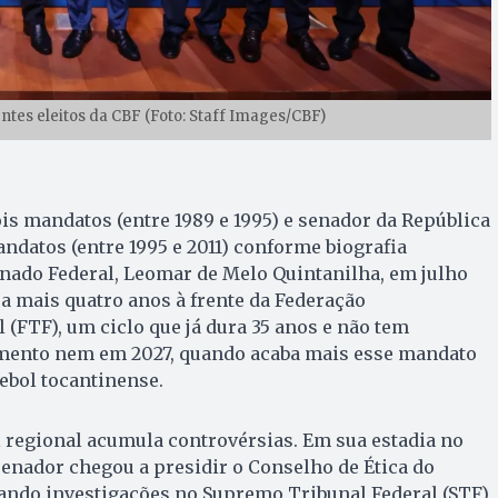
ntes eleitos da CBF (Foto: Staff Images/CBF)
is mandatos (entre 1989 e 1995) e senador da República
ndatos (entre 1995 e 2011) conforme biografia
enado Federal, Leomar de Melo Quintanilha, em julho
ra mais quatro anos à frente da Federação
 (FTF), um ciclo que já dura 35 anos e não tem
mento nem em 2027, quando acaba mais esse mandato
ebol tocantinense.
 regional acumula controvérsias. Em sua estadia no
enador chegou a presidir o Conselho de Ética do
ndo investigações no Supremo Tribunal Federal (STF)