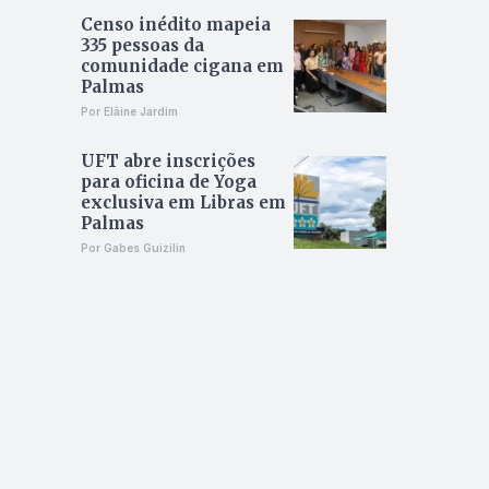
Censo inédito mapeia
335 pessoas da
comunidade cigana em
Palmas
Por Elâine Jardim
UFT abre inscrições
para oficina de Yoga
exclusiva em Libras em
Palmas
Por Gabes Guizilin