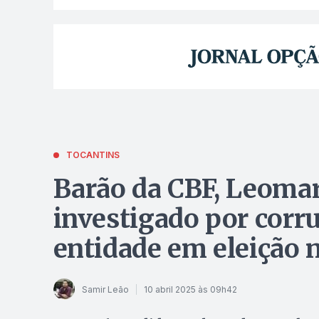
TOCANTINS
Barão da CBF, Leomar 
investigado por corr
entidade em eleição 
Samir Leão
10 abril 2025 às 09h42