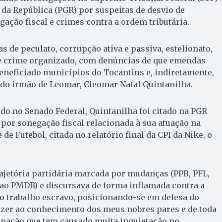
 da República (PGR) por suspeitas de desvio de
gação fiscal e crimes contra a ordem tributária.
s de peculato, corrupção ativa e passiva, estelionato,
e crime organizado, com denúncias de que emendas
eneficiado municípios do Tocantins e, indiretamente,
 do irmão de Leomar, Cleomar Natal Quintanilha.
do no Senado Federal, Quintanilha foi citado na PGR
por sonegação fiscal relacionada à sua atuação na
e Futebol, citada no relatório final da CPI da Nike, o
ajetória partidária marcada por mudanças (PPB, PFL,
ao PMDB) e discursava de forma inflamada contra a
o trabalho escravo, posicionando-se em defesa do
azer ao conhecimento dos meus nobres pares e de toda
pação que tem causado muita inquietação no