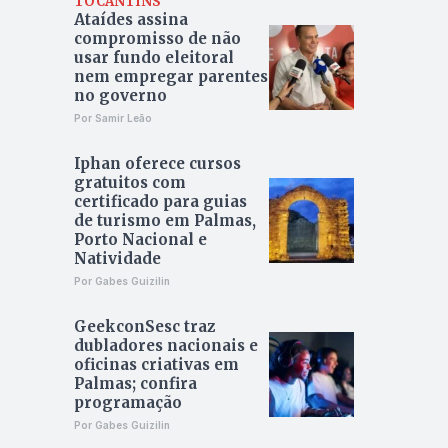
TOCANTINS
Ataídes assina
compromisso de não
usar fundo eleitoral
nem empregar parentes
no governo
Por Samir Leão
Iphan oferece cursos
gratuitos com
certificado para guias
de turismo em Palmas,
Porto Nacional e
Natividade
Por Gabes Guizilin
GeekconSesc traz
dubladores nacionais e
oficinas criativas em
Palmas; confira
programação
Por Gabes Guizilin