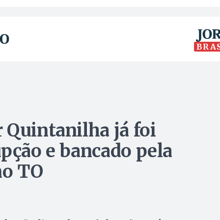
BRA
Quintanilha já foi
upção e bancado pela
no TO