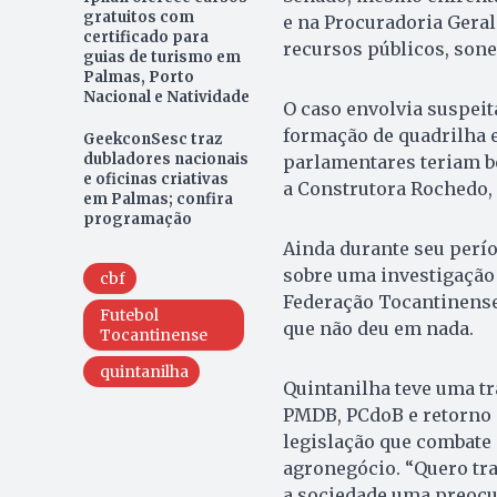
gratuitos com
e na Procuradoria Geral
certificado para
recursos públicos, sone
guias de turismo em
Palmas, Porto
Nacional e Natividade
O caso envolvia suspeita
formação de quadrilha 
GeekconSesc traz
dubladores nacionais
parlamentares teriam b
e oficinas criativas
a Construtora Rochedo,
em Palmas; confira
programação
Ainda durante seu perío
sobre uma investigação 
cbf
Federação Tocantinense d
Futebol
que não deu em nada.
Tocantinense
quintanilha
Quintanilha teve uma tr
PMDB, PCdoB e retorno 
legislação que combate 
agronegócio. “Quero tr
a sociedade uma preocu