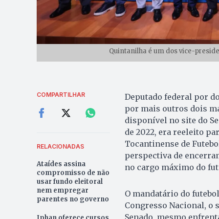
Quintanilha é um dos vice-preside
COMPARTILHAR
Deputado federal por do
por mais outros dois ma
disponível no site do S
de 2022, era reeleito pa
Tocantinense de Futebol
RELACIONADAS
perspectiva de encerra
Ataídes assina
no cargo máximo do fut
compromisso de não
usar fundo eleitoral
nem empregar
O mandatário do futebol
parentes no governo
Congresso Nacional, o s
Senado, mesmo enfrenta
Iphan oferece cursos