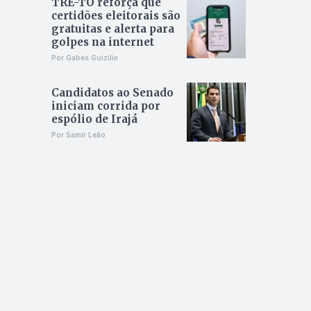
TRE-TO reforça que
certidões eleitorais são
gratuitas e alerta para
golpes na internet
Por Gabes Guizilin
Candidatos ao Senado
iniciam corrida por
espólio de Irajá
Por Samir Leão