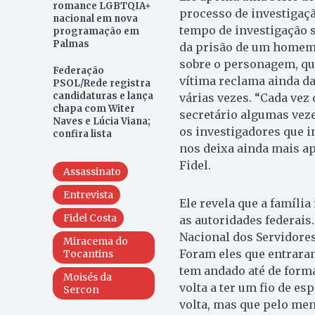
romance LGBTQIA+
processo de investigaçã
nacional em nova
tempo de investigação 
programação em
Palmas
da prisão de um homem, 
sobre o personagem, que
Federação
vítima reclama ainda da
PSOL/Rede registra
candidaturas e lança
várias vezes. “Cada vez 
chapa com Witer
secretário algumas vez
Naves e Lúcia Viana;
os investigadores que i
confira lista
nos deixa ainda mais a
Fidel.
Assassinato
Entrevista
Ele revela que a família
Fidel Costa
as autoridades federais
Nacional dos Servidores 
Miracema do
Foram eles que entraram
Tocantins
tem andado até de forma 
Moisés da
volta a ter um fio de es
Sercon
volta, mas que pelo men