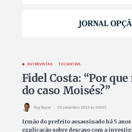
ENTREVISTAS
TOCANTINS
Fidel Costa: “Por que
do caso Moisés?”
Ruy Bucar
03 setembro 2023 às 00h01
Irmão do prefeito assassinado há 5 anos
explicação sobre descaso com a investi