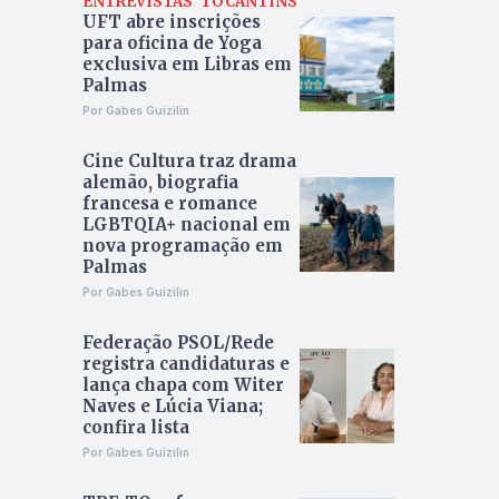
ENTREVISTAS
TOCANTINS
UFT abre inscrições
para oficina de Yoga
exclusiva em Libras em
Palmas
Por Gabes Guizilin
Cine Cultura traz drama
alemão, biografia
francesa e romance
LGBTQIA+ nacional em
nova programação em
Palmas
Por Gabes Guizilin
Federação PSOL/Rede
registra candidaturas e
lança chapa com Witer
Naves e Lúcia Viana;
confira lista
Por Gabes Guizilin