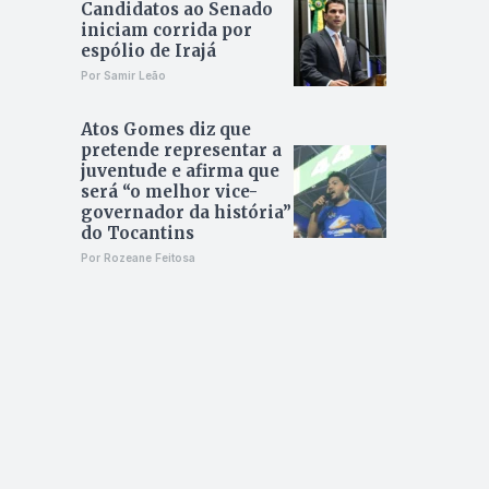
Candidatos ao Senado
iniciam corrida por
espólio de Irajá
Por Samir Leão
Atos Gomes diz que
pretende representar a
juventude e afirma que
será “o melhor vice-
governador da história”
do Tocantins
Por Rozeane Feitosa