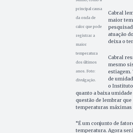
principal causa
Cabral lem
da onda de
maior temp
pesquisad
calor que pode
atuação do
registrar a
deixa o te
maior
temperatura
Cabral res
dos últimos
mesmo sis
estiagem. 
anos. Foto:
de umidade
divulgação.
o Institut
quanto a baixa umidade r
questão de lembrar que
temperaturas máximas d
“É um conjunto de fator
temperatura. Agora será