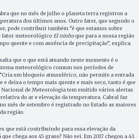
bra que no mês de julho o planeta terra registrou a
eratura dos últimos anos. Outro fator, que segundo o
or, pode contribuir também “é que estamos sobre
 fator meteorológico
El ninho
que para a nossa região
mpo quente e com ausência de precipitação”, explica.
salta que o que está atuando neste momento é o
tema meteorológico comum nos períodos de
“Cria um bloqueio atmosférico, não permite a entrada
 e deixa o tempo mais quente e mais seco, tanto é que
o Nacional de Meteorologia tem emitido vários alertas
elativa do ar e elevação da temperatura. Cabral faz
 no mês de setembro é registrado no Estado as maiores
a região.
es que está contribuindo para essa elevação da
 que chega aos 45 graus? Não sei. Em 2017 chegou a 43.