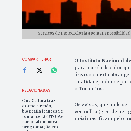
Serviços de meteorologia apontam possibilidad
COMPARTILHAR
O
Instituto Nacional d
para a onda de calor que
área sob alerta abrange
totalidade, além de par
o Tocantins.
RELACIONADAS
Cine Cultura traz
Os avisos, que pode ser 
drama alemão,
vermelho (grande perigo
biografia francesa e
romance LGBTQIA+
máximas, ficam pelo m
nacional em nova
programação em