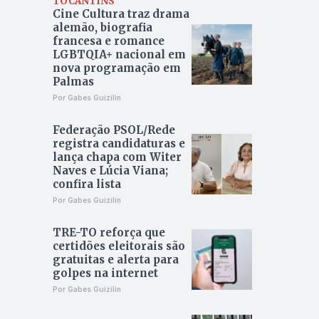
TOCANTINS
Cine Cultura traz drama
alemão, biografia
francesa e romance
LGBTQIA+ nacional em
nova programação em
Palmas
Por Gabes Guizilin
Federação PSOL/Rede
registra candidaturas e
lança chapa com Witer
Naves e Lúcia Viana;
confira lista
Por Gabes Guizilin
TRE-TO reforça que
certidões eleitorais são
gratuitas e alerta para
golpes na internet
Por Gabes Guizilin