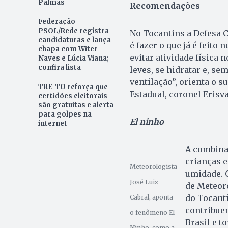
Palmas
Recomendações
Federação
PSOL/Rede registra
No Tocantins a Defesa C
candidaturas e lança
é fazer o que já é feit
chapa com Witer
evitar atividade física
Naves e Lúcia Viana;
confira lista
leves, se hidratar e, s
ventilação”, orienta o 
TRE-TO reforça que
Estadual, coronel Erisva
certidões eleitorais
são gratuitas e alerta
para golpes na
El ninho
internet
A combina
crianças e
Meteorologista
umidade. O
José Luiz
de Meteoro
do Tocanti
Cabral, aponta
contribuem
o fenômeno El
Brasil e t
Ninho, como a