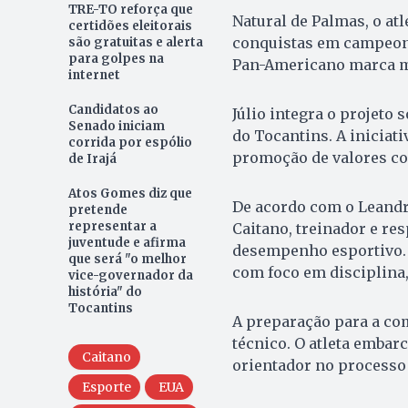
TRE-TO reforça que
Natural de Palmas, o atl
certidões eleitorais
conquistas em campeona
são gratuitas e alerta
para golpes na
Pan-Americano marca ma
internet
Candidatos ao
Júlio integra o projeto 
Senado iniciam
do Tocantins. A iniciat
corrida por espólio
promoção de valores co
de Irajá
Atos Gomes diz que
De acordo com o Leandr
pretende
representar a
Caitano, treinador e re
juventude e afirma
desempenho esportivo. “
que será "o melhor
com foco em disciplina,
vice-governador da
história" do
Tocantins
A preparação para a co
técnico. O atleta emba
Caitano
orientador no processo
Esporte
EUA