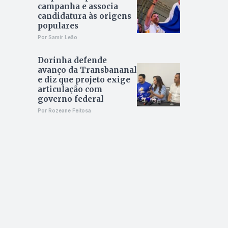
campanha e associa
candidatura às origens
populares
Por Samir Leão
Dorinha defende
avanço da Transbananal
e diz que projeto exige
articulação com
governo federal
Por Rozeane Feitosa