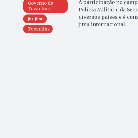
A participação no camp
Governo do
Tocantins
Polícia Militar e da Se
diversos países e é con
jiu-jitsu
jitsu internacional.
Tocantins