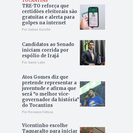
TOCANTINS
TRE-TO reforça que
certidões eleitorais são
gratuitas e alerta para
golpes na internet
Por Gabes Guizilin
Candidatos ao Senado
iniciam corrida por
espólio de Irajá
Por Samir Leão
Atos Gomes diz que
pretende representar a
juventude e afirma que
será “o melhor vice-
governador da história”
do Tocantins
Por Rozeane Feitosa
Vicentinho escolhe
Taquaralto para iniciar