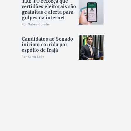
TRE-TO reforça que
certidões eleitorais são
gratuitas e alerta para
golpes na internet
Por Gabes Guizilin
Candidatos ao Senado
iniciam corrida por
espólio de Irajá
Por Samir Leão