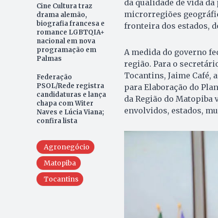
da qualidade de vida da
Cine Cultura traz
microrregiões geográfi
drama alemão,
biografia francesa e
fronteira dos estados, 
romance LGBTQIA+
nacional em nova
programação em
A medida do governo fed
Palmas
região. Para o secretári
Tocantins, Jaime Café, a
Federação
PSOL/Rede registra
para Elaboração do Pla
candidaturas e lança
da Região do Matopiba 
chapa com Witer
envolvidos, estados, mu
Naves e Lúcia Viana;
confira lista
Agronegócio
Matopiba
Tocantins