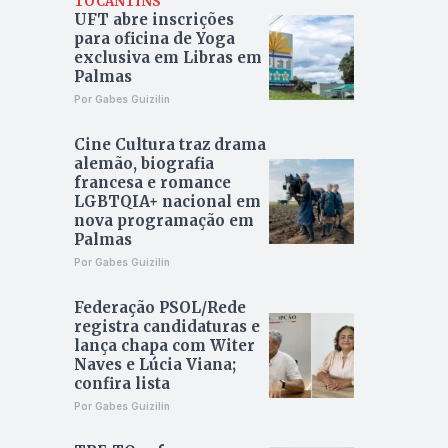
TOCANTINS
UFT abre inscrições
para oficina de Yoga
exclusiva em Libras em
Palmas
Por Gabes Guizilin
Cine Cultura traz drama
alemão, biografia
francesa e romance
LGBTQIA+ nacional em
nova programação em
Palmas
Por Gabes Guizilin
Federação PSOL/Rede
registra candidaturas e
lança chapa com Witer
Naves e Lúcia Viana;
confira lista
Por Gabes Guizilin