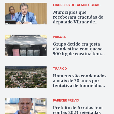
CIRURGIAS OFTALMOLÓGICAS
Municípios que
receberam emendas do
deputado Vilmar de
Oliveira pagaram R$ 1,52
milhão a hospital ligado
à família do parlamentar
PRISÕES
Grupo detido em pista
clandestina com quase
500 kg de cocaína tem
prisão preventiva
decretada pela Justiça
Federal do Tocantins
TRÁFICO
Homens são condenados
a mais de 30 anos por
tentativa de homicídio
em Arraias; crime foi
motivado por disputa
entre facções
PARECER PRÉVIO
Prefeito de Arraias tem
contas 2023 rejeitadas