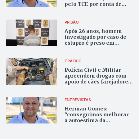
pelo TCE por conta de
déficit orçamentário
PRISÃO
Após 26 anos, homem
investigado por caso de
estupro é preso em
Arraias
TRÁFICO
Polícia Civil e Militar
apreendem drogas com
apoio de cães farejadores
em Arraias
ENTREVISTAS
Herman Gomes:
“conseguimos melhorar
a autoestima da
população de Arraias”