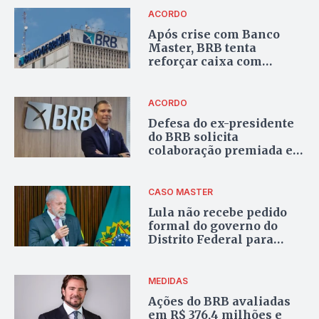
e órgãos do DF
ACORDO
Após crise com Banco
Master, BRB tenta
reforçar caixa com
negociação bilionária de
ativos
ACORDO
Defesa do ex-presidente
do BRB solicita
colaboração premiada e
transferência da Papuda
CASO MASTER
Lula não recebe pedido
formal do governo do
Distrito Federal para
socorrer BRB
MEDIDAS
Ações do BRB avaliadas
em R$ 376,4 milhões e