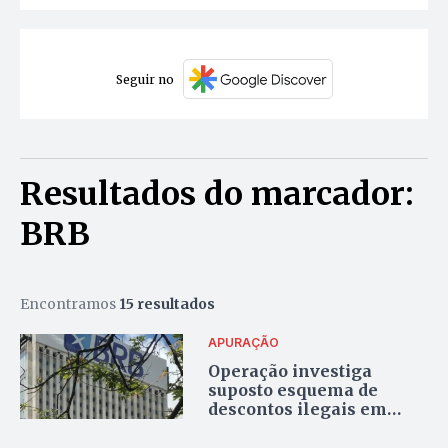
Seguir no
Resultados do marcador:
BRB
Encontramos
15 resultados
APURAÇÃO
Operação investiga
suposto esquema de
descontos ilegais em
salários de servidores e
faz buscas no BRB, PicPay