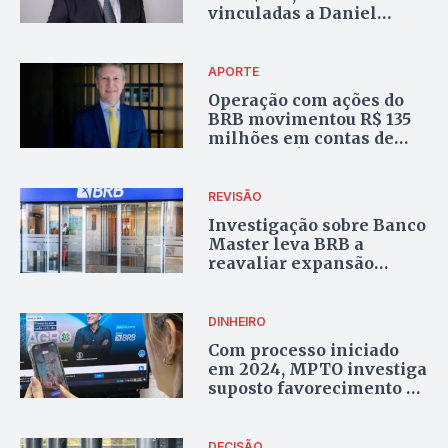
vinculadas a Daniel
Vorcaro são bloqueadas
pela Justiça
APORTE
Operação com ações do
BRB movimentou R$ 135
milhões em contas de
Leonardo Ávila
REVISÃO
Investigação sobre Banco
Master leva BRB a
reavaliar expansão
nacional e contratos no
Tocantins
DINHEIRO
Com processo iniciado
em 2024, MPTO investiga
suposto favorecimento ao
BRB em antecipação de
passivos dos servidores
DECISÃO