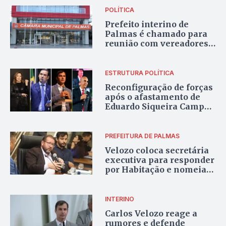
para Palmas será feito”
POLÍTICA
Prefeito interino de
Palmas é chamado para
reunião com vereadores
durante recesso;
impeachment não teria
sido debatido
ESTRUTURA POLÍTICA
Reconfiguração de forças
após o afastamento de
Eduardo Siqueira Campos
da Prefeitura de Palmas
PREFEITURA DE PALMAS
Velozo coloca secretária
executiva para responder
por Habitação e nomeia
ex-presidente da ATCP
como chefe de gabinete
da pasta
INTERINO
Carlos Velozo reage a
rumores e defende