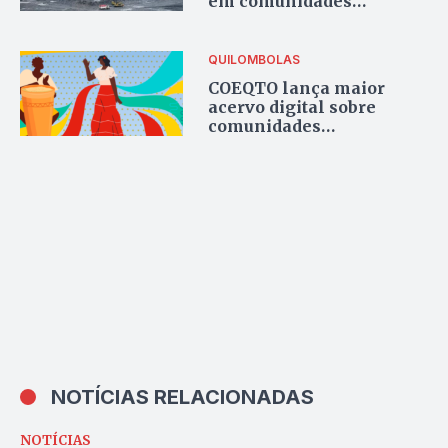
em comunidades
quilombolas em 2023,
aponta relatório
QUILOMBOLAS
COEQTO lança maior
acervo digital sobre
comunidades
quilombolas do
Tocantins
NOTÍCIAS RELACIONADAS
NOTÍCIAS